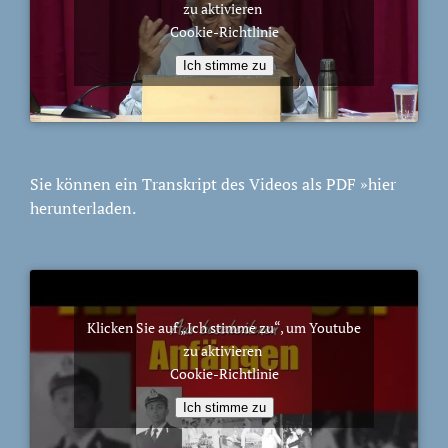
zu aktivieren
Cookie-Richtlinie
Ich stimme zu
Sie können ein Transkript des Videos als PDF
»hier
herunterladen.
Klicken Sie auf „Ich stimme zu“, um Youtube
zu aktivieren
Cookie-Richtlinie
Ich stimme zu