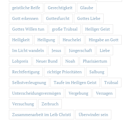
geistliche Reife
Gerechtigkeit
Glaube
Gott erkennen
Gottesfurcht
Gottes Liebe
Gottes Willen tun
große Trübsal
Heiliger Geist
Heiligkeit
Heiligung
Heuchelei
Hingabe an Gott
Im Licht wandeln
Jesus
Jüngerschaft
Liebe
Lobpreis
Neuer Bund
Noah
Pharisäertum
Rechtfertigung
richtige Prioritäten
Salbung
Selbstverleugnung
Taufe im Heiligen Geist
Trübsal
Unterscheidungsvermögen
Vergebung
Versagen
Versuchung
Zerbruch
Zusammenarbeit im Leib Christi
Überwinder sein