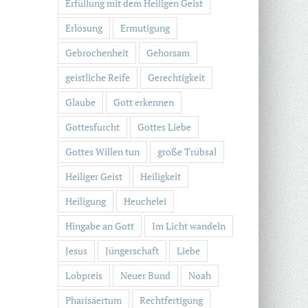
Erfüllung mit dem Heiligen Geist
Erlösung
Ermutigung
Gebrochenheit
Gehorsam
geistliche Reife
Gerechtigkeit
Glaube
Gott erkennen
Gottesfurcht
Gottes Liebe
Gottes Willen tun
große Trübsal
Heiliger Geist
Heiligkeit
Heiligung
Heuchelei
Hingabe an Gott
Im Licht wandeln
Jesus
Jüngerschaft
Liebe
Lobpreis
Neuer Bund
Noah
Pharisäertum
Rechtfertigung