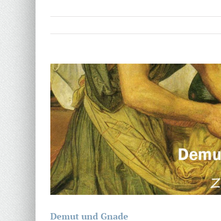
Zeige
grösseres
Bild
Demut und Gnade