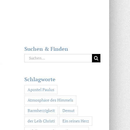
Suchen & Finden
Suche
n
nach:
Schlagworte
Apostel Paulus
Atmosphäre des Himmels
Barmherzigkeit
Demut
der Leib Christi
Ein reines Herz