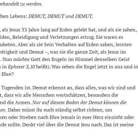
ehandelt zu werden.
ichen Lebens:
DEMUT, DEMUT und DEMUT.
s Jesus 33 Jahre lang auf Erden gelebt hat, und als sie sahen,
iden, Beleidigung und Verletzungen ertrug. Sie waren es
eten. Aber als sie Sein Verhalten auf Erden sahen, lernten
drigkeit und Demut –, was sie die ganze Zeit, als Jesus im
n. Nun möchte Gott den Engeln im Himmel denselben Geist
s in
Epheser 3,10
heißt). Was sehen die Engel jetzt in uns und i
 Ehre?
r Tugenden ist. Demut erkennt an, dass alles, was wir sind und
, dass wir alle Menschen wertschätzen, besonders die
und die Armen.
Nur auf diesem Boden der Demut können die
en.
Daher müsst ihr euch ständig selbst richten, um
ken oder Streben nach Ehre jemals in euer Herz einzieht oder
de sollte. Denkt viel über die Demut Jesu nach. Das ist meine