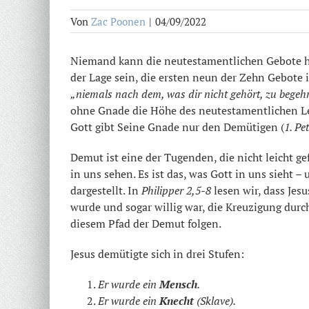
Von
Zac Poonen
|
04/09/2022
Niemand kann die neutestamentlichen Gebote 
der Lage sein, die ersten neun der Zehn Gebote
„niemals nach dem, was dir nicht gehört, zu begeh
ohne Gnade die Höhe des neutestamentlichen Lebe
Gott gibt Seine Gnade nur den Demütigen (
1. Pe
Demut ist eine der Tugenden, die nicht leicht g
in uns sehen. Es ist das, was Gott in uns sieht – 
dargestellt. In
Philipper 2,5-8
lesen wir, dass Jesu
wurde und sogar willig war, die Kreuzigung dur
diesem Pfad der Demut folgen.
Jesus demütigte sich in drei Stufen:
Er wurde ein
Mensch
.
Er wurde ein
Knecht
(Sklave).