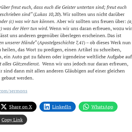
über freut euch, dass euch die Geister untertan sind; freut euch
eschrieben sind“
(
Lukas 10,20
). Wir sollten uns nicht darüber
oder (c) was wir tun können.
Aber wir sollten uns freuen über:
(a
c) was der Herr tun wird.
Wenn wir uns daran erfreuen, wozu wir
s lässt uns anderen gegenüber überlegen erscheinen. Das ist
en unserer Hände“
(
Apostelgeschichte 7,41
) – ob dieses Werk nun
heilen, das Wort zu predigen, einen Artikel zu schreiben,
n, ein Auto gut zu fahren oder irgendeine weltliche Aufgabe auf
t alles Götzendienst.
Wenn wir uns jedoch nur daran erfreuen,
ir sind dann mit allen anderen Gläubigen auf einer gleichen
i gebaut werden.
a.com/sermons
Share on X
LinkedIn
WhatsApp
Copy Link