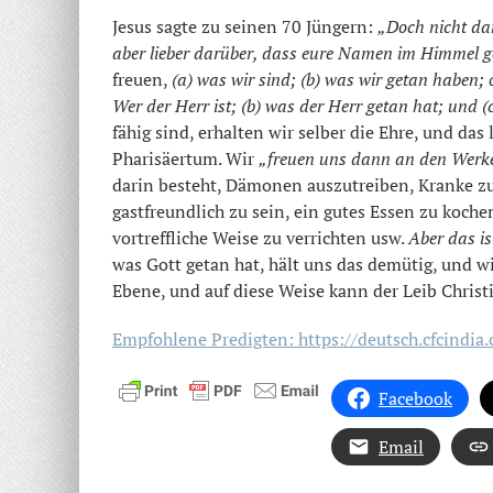
Jesus sagte zu seinen 70 Jüngern:
„Doch nicht dar
aber lieber darüber, dass eure Namen im Himmel g
freuen,
(a) was wir sind; (b) was wir getan haben; 
Wer der Herr ist; (b) was der Herr getan hat; und (
fähig sind, erhalten wir selber die Ehre, und da
Pharisäertum. Wir
„freuen uns dann an den Werk
darin besteht, Dämonen auszutreiben, Kranke zu 
gastfreundlich zu sein, ein gutes Essen zu koche
vortreffliche Weise zu verrichten usw.
Aber das is
was Gott getan hat, hält uns das demütig, und w
Ebene, und auf diese Weise kann der Leib Christ
Empfohlene Predigten: https://deutsch.cfcindi
Facebook
Email