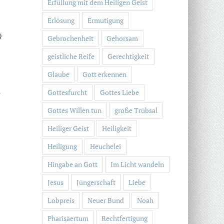
Erfüllung mit dem Heiligen Geist
Erlösung
Ermutigung
)
Gebrochenheit
Gehorsam
geistliche Reife
Gerechtigkeit
Glaube
Gott erkennen
Gottesfurcht
Gottes Liebe
Gottes Willen tun
große Trübsal
Heiliger Geist
Heiligkeit
Heiligung
Heuchelei
Hingabe an Gott
Im Licht wandeln
Jesus
Jüngerschaft
Liebe
Lobpreis
Neuer Bund
Noah
Pharisäertum
Rechtfertigung