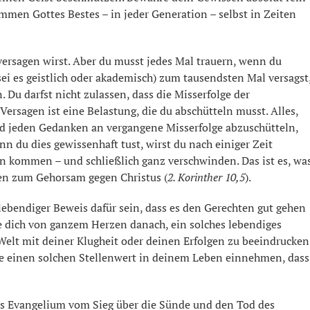
ommen Gottes Bestes – in jeder Generation – selbst in Zeiten
 versagen wirst. Aber du musst jedes Mal trauern, wenn du
ei es geistlich oder akademisch) zum tausendsten Mal versagst
 Du darfst nicht zulassen, dass die Misserfolge der
ersagen ist eine Belastung, die du abschütteln musst. Alles,
nd jeden Gedanken an vergangene Misserfolge abzuschütteln,
 du dies gewissenhaft tust, wirst du nach einiger Zeit
en kommen – und schließlich ganz verschwinden. Das ist es, wa
en zum Gehorsam gegen Christus (
2. Korinther 10,5
).
lebendiger Beweis dafür sein, dass es den Gerechten gut gehen
ne dich von ganzem Herzen danach, ein solches lebendiges
e Welt mit deiner Klugheit oder deinen Erfolgen zu beeindrucken
nie einen solchen Stellenwert in deinem Leben einnehmen, dass
as Evangelium vom Sieg über die Sünde und den Tod des