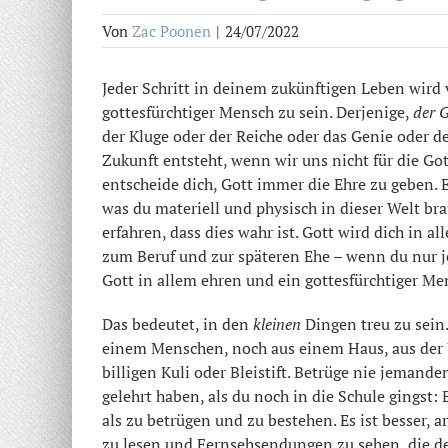
Von
Zac Poonen
|
24/07/2022
Jeder Schritt in deinem zukünftigen Leben wird 
gottesfürchtiger Mensch zu sein. Derjenige,
der G
der Kluge oder der Reiche oder das Genie oder de
Zukunft entsteht, wenn wir uns nicht für die Go
entscheide dich, Gott immer die Ehre zu geben. Er
was du materiell und physisch in dieser Welt br
erfahren, dass dies wahr ist. Gott wird dich in a
zum Beruf und zur späteren Ehe – wenn du nur je
Gott in allem ehren und ein gottesfürchtiger Men
Das bedeutet, in den
kleinen
Dingen treu zu sein
einem Menschen, noch aus einem Haus, aus der 
billigen Kuli oder Bleistift. Betrüge nie jemand
gelehrt haben, als du noch in die Schule gingst:
als zu betrügen und zu bestehen. Es ist besser, a
zu lesen und Fernsehsendungen zu sehen, die d