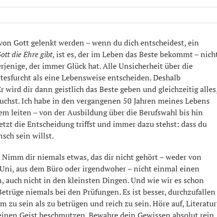
von Gott gelenkt werden – wenn du dich entscheidest, ein
ott die Ehre gibt
, ist es, der im Leben das Beste bekommt – nich
rjenige, der immer Glück hat. Alle Unsicherheit über die
ttesfurcht als eine Lebensweise entscheiden. Deshalb
 wird dir dann geistlich das Beste geben und gleichzeitig alles
auchst. Ich habe in den vergangenen 50 Jahren meines Lebens
llem leiten – von der Ausbildung über die Berufswahl bis hin
tzt die Entscheidung triffst und immer dazu stehst: dass du
sch sein willst.
. Nimm dir niemals etwas, das dir nicht gehört – weder von
Uni, aus dem Büro oder irgendwoher – nicht einmal einen
en, auch nicht in den kleinsten Dingen. Und wie wir es schon
 Betrüge niemals bei den Prüfungen. Es ist besser, durchzufallen
rm zu sein als zu betrügen und reich zu sein. Höre auf, Literatur
einen Geist beschmutzen. Bewahre dein Gewissen absolut rein