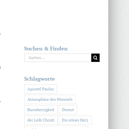
,
Suchen & Finden
Suche
nach:
s
Schlagworte
Apostel Paulus
Atmosphäre des Himmels
.
Barmherzigkeit
Demut
der Leib Christi
Ein reines Herz