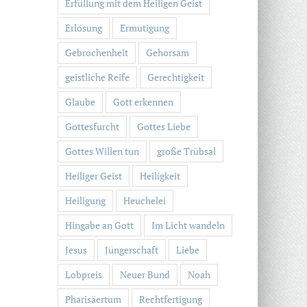
Erfüllung mit dem Heiligen Geist
Erlösung
Ermutigung
Gebrochenheit
Gehorsam
geistliche Reife
Gerechtigkeit
Glaube
Gott erkennen
Gottesfurcht
Gottes Liebe
Gottes Willen tun
große Trübsal
Heiliger Geist
Heiligkeit
Heiligung
Heuchelei
Hingabe an Gott
Im Licht wandeln
Jesus
Jüngerschaft
Liebe
Lobpreis
Neuer Bund
Noah
Pharisäertum
Rechtfertigung