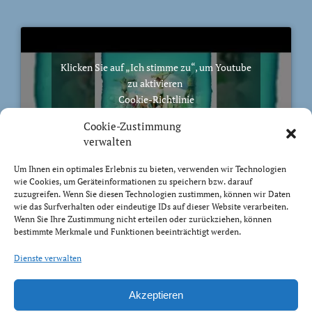
Klicken Sie auf „Ich stimme zu“, um Youtube
zu aktivieren
Cookie-Richtlinie
Ich stimme zu
Cookie-Zustimmung
verwalten
Um Ihnen ein optimales Erlebnis zu bieten, verwenden wir Technologien
wie Cookies, um Geräteinformationen zu speichern bzw. darauf
zuzugreifen. Wenn Sie diesen Technologien zustimmen, können wir Daten
BIBELVERS DES TAGES
wie das Surfverhalten oder eindeutige IDs auf dieser Website verarbeiten.
Wenn Sie Ihre Zustimmung nicht erteilen oder zurückziehen, können
bestimmte Merkmale und Funktionen beeinträchtigt werden.
Auch bis in euer Alter bin ich derselbe, und ich will
euch tragen, bis ihr grau werdet. Ich habe es getan; ich
Dienste verwalten
will heben und tragen und erretten.
Jesaja 46:4
Akzeptieren