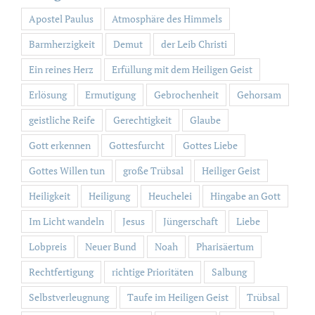
Apostel Paulus
Atmosphäre des Himmels
Barmherzigkeit
Demut
der Leib Christi
Ein reines Herz
Erfüllung mit dem Heiligen Geist
Erlösung
Ermutigung
Gebrochenheit
Gehorsam
geistliche Reife
Gerechtigkeit
Glaube
Gott erkennen
Gottesfurcht
Gottes Liebe
Gottes Willen tun
große Trübsal
Heiliger Geist
Heiligkeit
Heiligung
Heuchelei
Hingabe an Gott
Im Licht wandeln
Jesus
Jüngerschaft
Liebe
Lobpreis
Neuer Bund
Noah
Pharisäertum
Rechtfertigung
richtige Prioritäten
Salbung
Selbstverleugnung
Taufe im Heiligen Geist
Trübsal