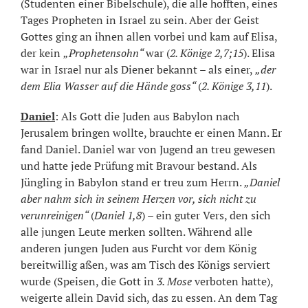
(Studenten einer Bibelschule), die alle hofften, eines
Tages Propheten in Israel zu sein. Aber der Geist
Gottes ging an ihnen allen vorbei und kam auf Elisa,
der kein
„Prophetensohn“
war (
2. Könige 2,7;15
). Elisa
war in Israel nur als Diener bekannt – als einer,
„der
dem Elia Wasser auf die Hände goss“
(
2. Könige 3,11
).
Daniel
: Als Gott die Juden aus Babylon nach
Jerusalem bringen wollte, brauchte er einen Mann. Er
fand Daniel. Daniel war von Jugend an treu gewesen
und hatte jede Prüfung mit Bravour bestand. Als
Jüngling in Babylon stand er treu zum Herrn.
„Daniel
aber nahm sich in seinem Herzen vor, sich nicht zu
verunreinigen“
(
Daniel 1,8
) – ein guter Vers, den sich
alle jungen Leute merken sollten. Während alle
anderen jungen Juden aus Furcht vor dem König
bereitwillig aßen, was am Tisch des Königs serviert
wurde (Speisen, die Gott in
3. Mose
verboten hatte),
weigerte allein David sich, das zu essen. An dem Tag