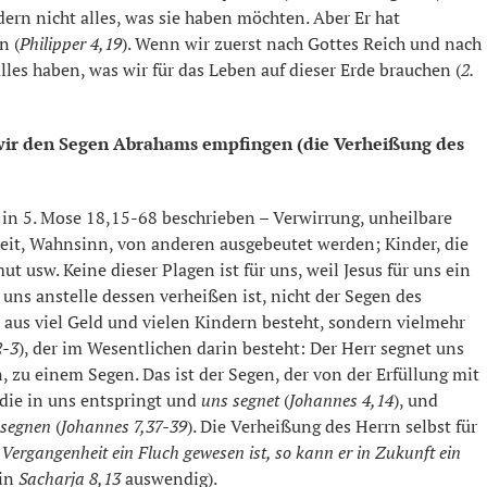
dern nicht alles, was sie haben möchten. Aber Er hat
n (
Philipper 4,19
). Wenn wir zuerst nach Gottes Reich und nach
alles haben, was wir für das Leben auf dieser Erde brauchen (
2.
t wir den Segen Abrahams empfingen (die Verheißung des
d in 5. Mose 18,15-68 beschrieben – Verwirrung, unheilbare
heit, Wahnsinn, von anderen ausgebeutet werden; Kinder, die
t usw. Keine dieser Plagen ist für uns, weil Jesus für uns ein
 uns anstelle dessen verheißen ist, nicht der Segen des
r aus viel Geld und vielen Kindern besteht, sondern vielmehr
2-3
), der im Wesentlichen darin besteht: Der Herr segnet uns
, zu einem Segen. Das ist der Segen, der von der Erfüllung mit
die in uns entspringt und
uns segnet
(
Johannes 4,14
), und
 segnen
(
Johannes 7,37-39
). Die Verheißung des Herrn selbst für
r Vergangenheit ein Fluch gewesen ist, so kann er in Zukunft ein
 in
Sacharja 8,13
auswendig).