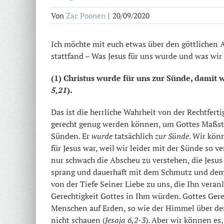
Von
Zac Poonen
|
20/09/2020
Ich möchte mit euch etwas über den göttlichen A
stattfand – Was Jesus für uns wurde und was wir
(1) Christus wurde für uns zur Sünde, damit w
5,21
).
Das ist die herrliche Wahrheit von der Rechtfert
gerecht genug werden können, um Gottes Maßstäb
Sünden. Er
wurde
tatsächlich
zur Sünde
. Wir kön
für Jesus war, weil wir leider mit der Sünde so
nur schwach die Abscheu zu verstehen, die Jesus v
sprang und dauerhaft mit dem Schmutz und dem D
von der Tiefe Seiner Liebe zu uns, die Ihn veranl
Gerechtigkeit Gottes in Ihm würden. Gottes Gerech
Menschen auf Erden, so wie der Himmel über der
nicht schauen (
Jesaja 6,2-3
). Aber wir können es,