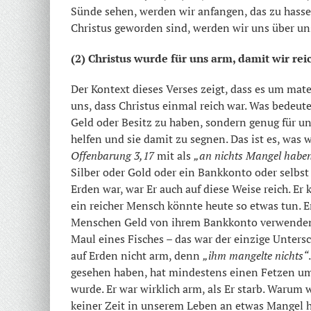
Sünde sehen, werden wir anfangen, das zu hasse
Christus geworden sind, werden wir uns über u
(2) Christus wurde für uns arm, damit wir rei
Der Kontext dieses Verses zeigt, dass es um mate
uns, dass Christus einmal reich war. Was bedeute
Geld oder Besitz zu haben, sondern genug für u
helfen und sie damit zu segnen. Das ist es, was w
Offenbarung 3,17
mit als
„an nichts Mangel habe
Silber oder Gold oder ein Bankkonto oder selbst 
Erden war, war Er auch auf diese Weise reich. 
ein reicher Mensch könnte heute so etwas tun. 
Menschen Geld von ihrem Bankkonto verwenden,
Maul eines Fisches – das war der einzige Unters
auf Erden nicht arm, denn
„ihm mangelte nichts“
gesehen haben, hat mindestens einen Fetzen um s
wurde. Er war wirklich arm, als Er starb. Warum
keiner Zeit in unserem Leben an etwas Mangel 