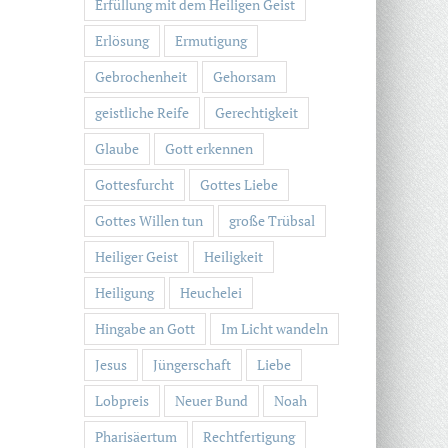
Erfüllung mit dem Heiligen Geist
Erlösung
Ermutigung
Gebrochenheit
Gehorsam
geistliche Reife
Gerechtigkeit
Glaube
Gott erkennen
Gottesfurcht
Gottes Liebe
Gottes Willen tun
große Trübsal
Heiliger Geist
Heiligkeit
Heiligung
Heuchelei
Hingabe an Gott
Im Licht wandeln
Jesus
Jüngerschaft
Liebe
Lobpreis
Neuer Bund
Noah
Pharisäertum
Rechtfertigung