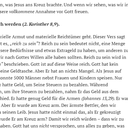
n, was Jesus ans Kreuz brachte. Und wenn wir sehen, was wir i
nsere
vollkommene
Annahme vor Gott freuen.
ch werden (
2. Korinther 8,9
).
rielle Armut und materielle Reichtümer geht. Dieser Vers sagt
t es,
„reich zu sein“
? Reich zu sein bedeutet nicht, eine Menge
nsere Bedürfnisse und etwas Extrageld zu haben, um anderen z
ir nach Gottes Willen alle haben sollten. Reich zu sein wird in
n“
beschrieben. Gott ist auf diese Weise reich. Gott hat kein
eine Geldtasche. Aber Er hat an nichts Mangel. Als Jesus auf
Er konnte 5000 Männer nebst Frauen und Kindern speisen. Nur
Er hatte Geld, um Seine Steuern zu bezahlen. Während
 um ihre Steuern zu bezahlen, nahm Er das Geld aus dem
chied. Er hatte genug Geld für die Armen
(Johannes 13,29)
. Er wa
. Aber Er wurde am Kreuz arm. Der ärmste Bettler, den wir
einen Leib. Jesus hatte nicht einmal das, als Er gekreuzigt
 wurde Er am Kreuz arm? Damit wir reich würden – dass wir zu
haben. Gott hat uns
nicht
versprochen, uns alles zu geben, was