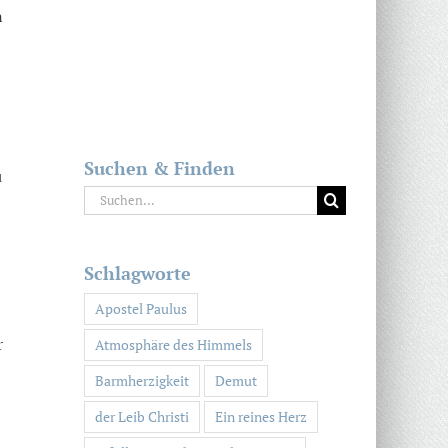
n
Suchen & Finden
u
Suche
nach:
Schlagworte
Apostel Paulus
r
Atmosphäre des Himmels
Barmherzigkeit
Demut
der Leib Christi
Ein reines Herz