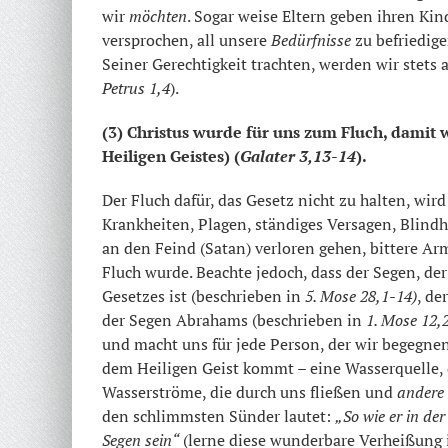
wir
möchten
. Sogar weise Eltern geben ihren Kin
versprochen, all unsere
Bedürfnisse
zu befriedige
Seiner Gerechtigkeit trachten, werden wir stets 
Petrus 1,4
).
(3) Christus wurde für uns zum Fluch, dami
Heiligen Geistes) (
Galater 3,13-14
).
Der Fluch dafür, das Gesetz nicht zu halten, wir
Krankheiten, Plagen, ständiges Versagen, Blind
an den Feind (Satan) verloren gehen, bittere Armu
Fluch wurde. Beachte jedoch, dass der Segen, der
Gesetzes ist (beschrieben in
5. Mose 28,1-14)
, de
der Segen Abrahams (beschrieben in
1. Mose 12,
und macht uns für jede Person, der wir begegnen
dem Heiligen Geist kommt – eine Wasserquelle, 
Wasserströme, die durch uns fließen und
andere
den schlimmsten Sünder lautet:
„So wie er in de
Segen sein“
(lerne diese wunderbare Verheißung