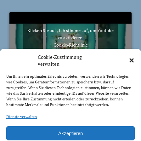
Klicken Sie auf „Ich stimme zu“, um Youtube
zu aktivieren
Cookie-Richtlinie
Ich stimme zu
Cookie-Zustimmung
verwalten
Um Ihnen ein optimales Erlebnis zu bieten, verwenden wir Technologien
wie Cookies, um Geräteinformationen zu speichern bzw. darauf
zuzugreifen. Wenn Sie diesen Technologien zustimmen, können wir Daten
BIBELVERS DES TAGES
wie das Surfverhalten oder eindeutige IDs auf dieser Website verarbeiten.
Wenn Sie Ihre Zustimmung nicht erteilen oder zurückziehen, können
bestimmte Merkmale und Funktionen beeinträchtigt werden.
Auch bis in euer Alter bin ich derselbe, und ich will
euch tragen, bis ihr grau werdet. Ich habe es getan; ich
Dienste verwalten
will heben und tragen und erretten.
Jesaja 46:4
Akzeptieren