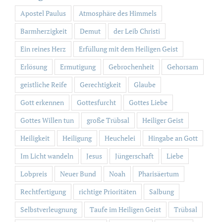
Apostel Paulus
Atmosphäre des Himmels
Barmherzigkeit
Demut
der Leib Christi
Ein reines Herz
Erfüllung mit dem Heiligen Geist
Erlösung
Ermutigung
Gebrochenheit
Gehorsam
geistliche Reife
Gerechtigkeit
Glaube
Gott erkennen
Gottesfurcht
Gottes Liebe
Gottes Willen tun
große Trübsal
Heiliger Geist
Heiligkeit
Heiligung
Heuchelei
Hingabe an Gott
Im Licht wandeln
Jesus
Jüngerschaft
Liebe
Lobpreis
Neuer Bund
Noah
Pharisäertum
Rechtfertigung
richtige Prioritäten
Salbung
Selbstverleugnung
Taufe im Heiligen Geist
Trübsal