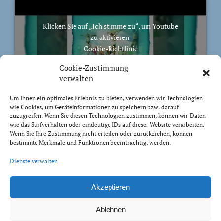
Klicken Sie auf „Ich stimme zu“, um Youtube
zu aktivieren
Cookie-Richtlinie
Ich stimme zu
Cookie-Zustimmung
verwalten
Um Ihnen ein optimales Erlebnis zu bieten, verwenden wir Technologien
wie Cookies, um Geräteinformationen zu speichern bzw. darauf
zuzugreifen. Wenn Sie diesen Technologien zustimmen, können wir Daten
BIBELVERS DES TAGES
wie das Surfverhalten oder eindeutige IDs auf dieser Website verarbeiten.
Wenn Sie Ihre Zustimmung nicht erteilen oder zurückziehen, können
bestimmte Merkmale und Funktionen beeinträchtigt werden.
Auch bis in euer Alter bin ich derselbe, und ich will
euch tragen, bis ihr grau werdet. Ich habe es getan; ich
Dienste verwalten
will heben und tragen und erretten.
Jesaja 46:4
Akzeptieren
Ablehnen