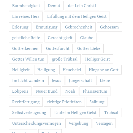
Barmherzigkeit
Demut
der Leib Christi
Ein reines Herz
Erfüllung mit dem Heiligen Geist
Erlösung
Ermutigung
Gebrochenheit
Gehorsam
geistliche Reife
Gerechtigkeit
Glaube
Gott erkennen
Gottesfurcht
Gottes Liebe
Gottes Willen tun
große Trübsal
Heiliger Geist
Heiligkeit
Heiligung
Heuchelei
Hingabe an Gott
Im Licht wandeln
Jesus
Jüngerschaft
Liebe
Lobpreis
Neuer Bund
Noah
Pharisäertum
Rechtfertigung
richtige Prioritäten
Salbung
Selbstverleugnung
Taufe im Heiligen Geist
Trübsal
Unterscheidungsvermögen
Vergebung
Versagen