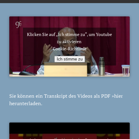
Klicken Sie auf „Ich stimme zu“, um Youtube
zu aktivieren
Cookie-Richtlinie
Ich stimme zu
Sie können ein Transkript des Videos als PDF
»hier
herunterladen.