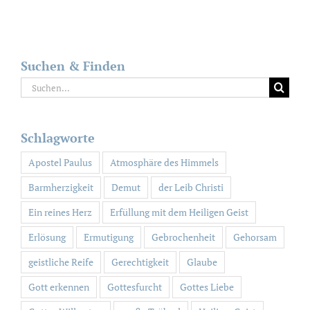
Suchen & Finden
Suche
nach:
Schlagworte
Apostel Paulus
Atmosphäre des Himmels
Barmherzigkeit
Demut
der Leib Christi
Ein reines Herz
Erfüllung mit dem Heiligen Geist
Erlösung
Ermutigung
Gebrochenheit
Gehorsam
geistliche Reife
Gerechtigkeit
Glaube
Gott erkennen
Gottesfurcht
Gottes Liebe