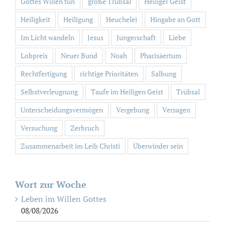
Gottes Willen tun
große Trübsal
Heiliger Geist
Heiligkeit
Heiligung
Heuchelei
Hingabe an Gott
Im Licht wandeln
Jesus
Jüngerschaft
Liebe
Lobpreis
Neuer Bund
Noah
Pharisäertum
Rechtfertigung
richtige Prioritäten
Salbung
Selbstverleugnung
Taufe im Heiligen Geist
Trübsal
Unterscheidungsvermögen
Vergebung
Versagen
Versuchung
Zerbruch
Zusammenarbeit im Leib Christi
Überwinder sein
Wort zur Woche
Leben im Willen Gottes
08/08/2026