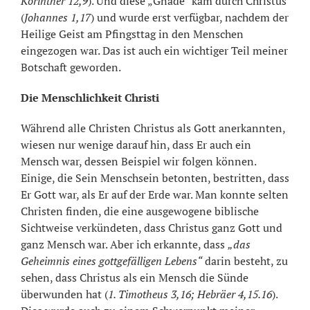
Korinther 12,9
). Und diese „Gnade“ kam durch Christus
(
Johannes 1,17
) und wurde erst verfügbar, nachdem der
Heilige Geist am Pfingsttag in den Menschen
eingezogen war. Das ist auch ein wichtiger Teil meiner
Botschaft geworden.
Die Menschlichkeit Christi
Während alle Christen Christus als Gott anerkannten,
wiesen nur wenige darauf hin, dass Er auch ein
Mensch war, dessen Beispiel wir folgen können.
Einige, die Sein Menschsein betonten, bestritten, dass
Er Gott war, als Er auf der Erde war. Man konnte selten
Christen finden, die eine ausgewogene biblische
Sichtweise verkündeten, dass Christus ganz Gott und
ganz Mensch war. Aber ich erkannte, dass
„das
Geheimnis eines gottgefälligen Lebens“
darin besteht, zu
sehen, dass Christus als ein Mensch die Sünde
überwunden hat (
1. Timotheus 3,16; Hebräer 4,15.16
).