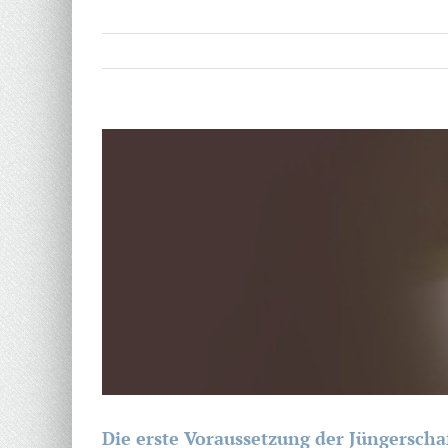
Zeige
grösseres
Bild
Die erste Voraussetzung der Jüngerscha