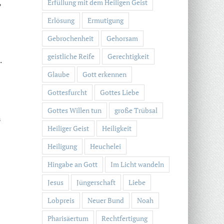
,
Erfüllung mit dem Heiligen Geist
Erlösung
Ermutigung
Gebrochenheit
Gehorsam
geistliche Reife
Gerechtigkeit
.
Glaube
Gott erkennen
Gottesfurcht
Gottes Liebe
Gottes Willen tun
große Trübsal
n
Heiliger Geist
Heiligkeit
Heiligung
Heuchelei
Hingabe an Gott
Im Licht wandeln
Jesus
Jüngerschaft
Liebe
Lobpreis
Neuer Bund
Noah
Pharisäertum
Rechtfertigung