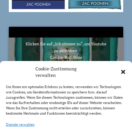
Klicken Sie auf „Ich stimme zu“, um Youtube
zu aktivieren
Cookie-Richtlinie
Ich stimme zu
Cookie-Zustimmung
verwalten
Um Ihnen ein optimales Erlebnis zu bieten, verwenden wir Technologien
wie Cookies, um Geräteinformationen zu speichern bzw. darauf
zuzugreifen. Wenn Sie diesen Technologien zustimmen, können wir Daten
BIBELVERS DES TAGES
wie das Surfverhalten oder eindeutige IDs auf dieser Website verarbeiten.
Wenn Sie Ihre Zustimmung nicht erteilen oder zurückziehen, können
bestimmte Merkmale und Funktionen beeinträchtigt werden.
Auch bis in euer Alter bin ich derselbe, und ich will
euch tragen, bis ihr grau werdet. Ich habe es getan; ich
Dienste verwalten