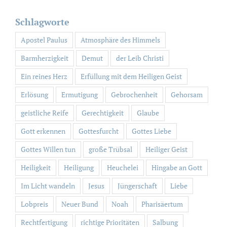
Schlagworte
Apostel Paulus
Atmosphäre des Himmels
Barmherzigkeit
Demut
der Leib Christi
Ein reines Herz
Erfüllung mit dem Heiligen Geist
Erlösung
Ermutigung
Gebrochenheit
Gehorsam
geistliche Reife
Gerechtigkeit
Glaube
Gott erkennen
Gottesfurcht
Gottes Liebe
Gottes Willen tun
große Trübsal
Heiliger Geist
Heiligkeit
Heiligung
Heuchelei
Hingabe an Gott
Im Licht wandeln
Jesus
Jüngerschaft
Liebe
Lobpreis
Neuer Bund
Noah
Pharisäertum
Rechtfertigung
richtige Prioritäten
Salbung