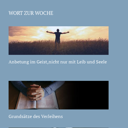
WORT ZUR WOCHE
Anbetung im Geist,nicht nur mit Leib und Seele
Grundsätze des Verleihens