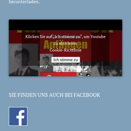
herunterladen.
Klicken Sie auf „Ich stimme zu“, um Youtube
zu aktivieren
Cookie-Richtlinie
Ich stimme zu
SIE FINDEN UNS AUCH BEI FACEBOOK