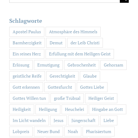
nach:
Schlagworte
Apostel Paulus
Atmosphäre des Himmels
Barmherzigkeit
Demut
der Leib Christi
Ein reines Herz
Erfüllung mit dem Heiligen Geist
Erlösung
Ermutigung
Gebrochenheit
Gehorsam
geistliche Reife
Gerechtigkeit
Glaube
Gott erkennen
Gottesfurcht
Gottes Liebe
Gottes Willen tun
große Trübsal
Heiliger Geist
Heiligkeit
Heiligung
Heuchelei
Hingabe an Gott
Im Licht wandeln
Jesus
Jüngerschaft
Liebe
Lobpreis
Neuer Bund
Noah
Pharisäertum