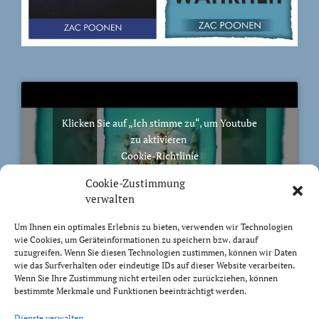
Klicken Sie auf „Ich stimme zu“, um Youtube
zu aktivieren
Cookie-Richtlinie
Ich stimme zu
Cookie-Zustimmung
verwalten
Um Ihnen ein optimales Erlebnis zu bieten, verwenden wir Technologien
wie Cookies, um Geräteinformationen zu speichern bzw. darauf
zuzugreifen. Wenn Sie diesen Technologien zustimmen, können wir Daten
BIBELVERS DES TAGES
wie das Surfverhalten oder eindeutige IDs auf dieser Website verarbeiten.
Wenn Sie Ihre Zustimmung nicht erteilen oder zurückziehen, können
bestimmte Merkmale und Funktionen beeinträchtigt werden.
Auch bis in euer Alter bin ich derselbe, und ich will
Dienste verwalten