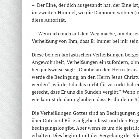
– Der Eine, der dich ausgesandt hat, der Eine is
im zweiten Himmel, wo die Dämonen wohnen) und
diese Autorität.
– Wenn ich mich auf den Weg mache, um diesen T
Verheißung von Ihm, dass Er immer bei mir sein
Diese beiden fantastischen Verheißungen bergen 
Angewohnheit, Verheißungen einzufordern, ohne
beispielsweise sagt: „Glaube an den Herrn Jesus 
werde die Bedingung, an den Herrn Jesus Christus
werden“, würdest du das nicht für verrückt halt
gerecht, dass Er uns die Sünden vergibt.“ Wenn 
wie kannst du dann glauben, dass Er dir deine S
Die Verheißungen Gottes sind an Bedingungen ge
über Gute und Böse aufgehen lässt und den Regen
bedingungslos gibt. Aber wenn es um die geistl
erhalten. Dies beginnt mit der Vergebung der S