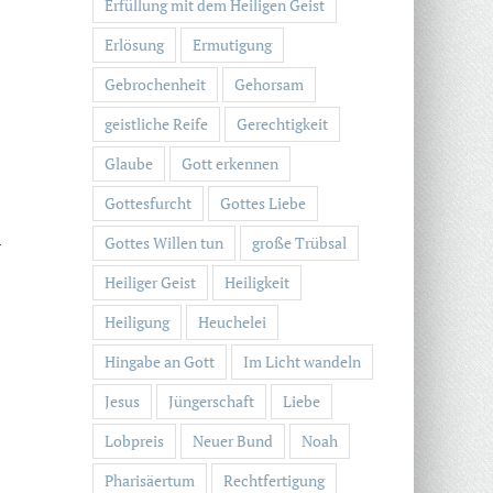
Erfüllung mit dem Heiligen Geist
Erlösung
Ermutigung
Gebrochenheit
Gehorsam
geistliche Reife
Gerechtigkeit
Glaube
Gott erkennen
Gottesfurcht
Gottes Liebe
Gottes Willen tun
große Trübsal
r
Heiliger Geist
Heiligkeit
Heiligung
Heuchelei
“
Hingabe an Gott
Im Licht wandeln
Jesus
Jüngerschaft
Liebe
Lobpreis
Neuer Bund
Noah
Pharisäertum
Rechtfertigung