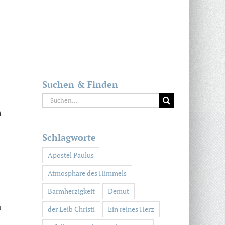
Suchen & Finden
Suche
nach:
h
Schlagworte
Apostel Paulus
Atmosphäre des Himmels
Barmherzigkeit
Demut
u
der Leib Christi
Ein reines Herz