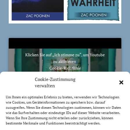
Klicken Sie auf „Ich stimme zu“, um Youtube
zu aktivieren
Cookie-Richtlinie
Ich stimme zu
Cookie-Zustimmung
verwalten
Um Ihnen ein optimales Erlebnis zu bieten, verwenden wir Technologien
wie Cookies, um Geräteinformationen zu speichern bzw. darauf
zuzugreifen. Wenn Sie diesen Technologien zustimmen, können wir Daten
BIBELVERS DES TAGES
wie das Surfverhalten oder eindeutige IDs auf dieser Website verarbeiten.
Wenn Sie Ihre Zustimmung nicht erteilen oder zurückziehen, können
bestimmte Merkmale und Funktionen beeinträchtigt werden.
Auch bis in euer Alter bin ich derselbe, und ich will