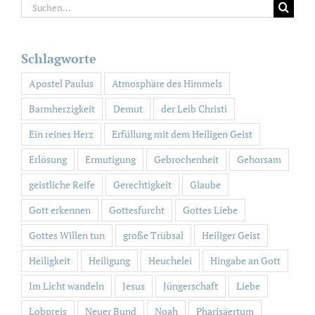
Suche
nach:
Schlagworte
Apostel Paulus
Atmosphäre des Himmels
Barmherzigkeit
Demut
der Leib Christi
Ein reines Herz
Erfüllung mit dem Heiligen Geist
Erlösung
Ermutigung
Gebrochenheit
Gehorsam
geistliche Reife
Gerechtigkeit
Glaube
Gott erkennen
Gottesfurcht
Gottes Liebe
Gottes Willen tun
große Trübsal
Heiliger Geist
Heiligkeit
Heiligung
Heuchelei
Hingabe an Gott
Im Licht wandeln
Jesus
Jüngerschaft
Liebe
Lobpreis
Neuer Bund
Noah
Pharisäertum