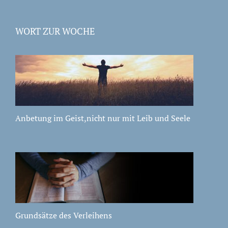
WORT ZUR WOCHE
Anbetung im Geist,nicht nur mit Leib und Seele
Grundsätze des Verleihens