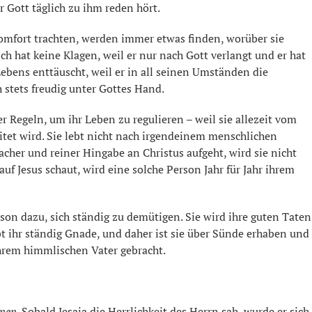
r Gott täglich zu ihm reden hört.
omfort trachten, werden immer etwas finden, worüber sie
h hat keine Klagen, weil er nur nach Gott verlangt und er hat
Lebens enttäuscht, weil er in all seinen Umständen die
 stets freudig unter Gottes Hand.
r Regeln, um ihr Leben zu regulieren – weil sie allezeit vom
eitet wird. Sie lebt nicht nach irgendeinem menschlichen
acher und reiner Hingabe an Christus aufgeht, wird sie nicht
f Jesus schaut, wird eine solche Person Jahr für Jahr ihrem
rson dazu, sich ständig zu demütigen. Sie wird ihre guten Taten
t ihr ständig Gnade, und daher ist sie über Sünde erhaben und
hrem himmlischen Vater gebracht.
nnen
. Sobald Jesaja die Herrlichkeit des Herrn sah, wurde er sich