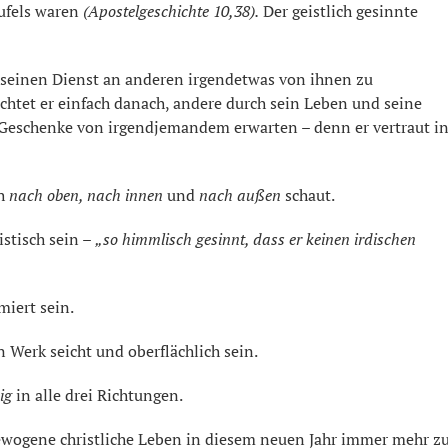
eufels waren
(Apostelgeschichte 10,38).
Der geistlich gesinnte
h seinen Dienst an anderen irgendetwas von ihnen zu
htet er einfach danach, andere durch sein Leben und seine
Geschenke von irgendjemandem erwarten – denn er vertraut i
ch
nach oben, nach innen
und
nach außen
schaut.
stisch sein –
„so himmlisch gesinnt, dass er keinen irdischen
miert sein.
 Werk seicht und oberflächlich sein.
dig
in alle drei Richtungen.
sgewogene christliche Leben in diesem neuen Jahr immer mehr z