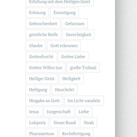
Erfüllung mit dem Heiligen Geist
Erlösung
Ermutigung
Gebrochenheit
Gehorsam
geistliche Reife
Gerechtigkeit
Glaube
Gott erkennen
Gottesfurcht
Gottes Liebe
Gottes Willen tun
große Trübsal
Heiliger Geist
Heiligkeit
Heiligung
Heuchelei
Hingabe an Gott
Im Licht wandeln
Jesus
Jüngerschaft
Liebe
Lobpreis
Neuer Bund
Noah
Pharisäertum
Rechtfertigung