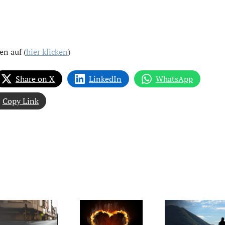
en auf (
hier klicken
)
Share on X
LinkedIn
WhatsApp
Copy Link