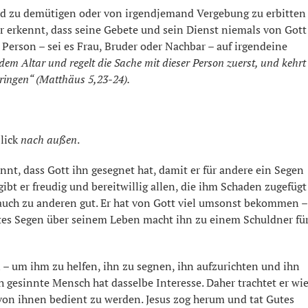
and zu demütigen oder von irgendjemand Vergebung zu erbitten
. Er erkennt, dass seine Gebete und sein Dienst niemals von Gott
 Person – sei es Frau, Bruder oder Nachbar – auf irgendeine
 dem Altar und regelt die Sache mit dieser Person zuerst, und kehrt
ringen“ (Matthäus 5,23-24).
lick
nach außen
.
ennt, dass Gott ihn gesegnet hat, damit er für andere ein Segen
gibt er freudig und bereitwillig allen, die ihm Schaden zugefügt
r auch zu anderen gut. Er hat von Gott viel umsonst bekommen –
ttes Segen über seinem Leben macht ihn zu einem Schuldner fü
 um ihm zu helfen, ihn zu segnen, ihn aufzurichten und ihn
ch gesinnte Mensch hat dasselbe Interesse. Daher trachtet er wi
von ihnen bedient zu werden. Jesus zog herum und tat Gutes