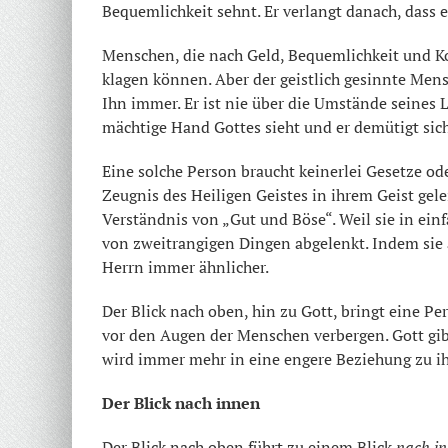
Bequemlichkeit sehnt. Er verlangt danach, dass e
Menschen, die nach Geld, Bequemlichkeit und K
klagen können. Aber der geistlich gesinnte Mensc
Ihn immer. Er ist nie über die Umstände seines 
mächtige Hand Gottes sieht und er demütigt sich
Eine solche Person braucht keinerlei Gesetze ode
Zeugnis des Heiligen Geistes in ihrem Geist gel
Verständnis von „Gut und Böse“. Weil sie in einf
von zweitrangigen Dingen abgelenkt. Indem sie au
Herrn immer ähnlicher.
Der Blick nach oben, hin zu Gott, bringt eine Pe
vor den Augen der Menschen verbergen. Gott gib
wird immer mehr in eine engere Beziehung zu i
Der Blick nach innen
Der Blick nach oben führt zu einem Blick
nach i