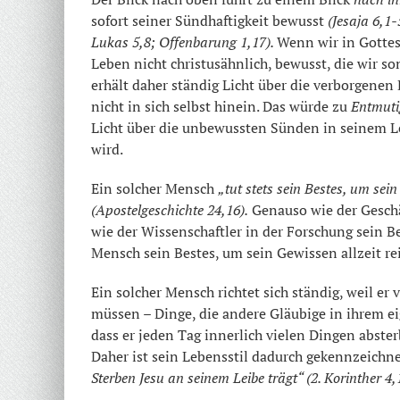
sofort seiner Sündhaftigkeit bewusst
(Jesaja 6,1-
Lukas 5,8; Offenbarung 1,17).
Wenn wir in Gottes
Leben nicht christusähnlich, bewusst, die wir s
erhält daher ständig Licht über die verborgene
nicht in sich selbst hinein. Das würde zu
Entmut
Licht über die unbewussten Sünden in seinem Le
wird.
Ein solcher Mensch
„tut stets sein Bestes, um se
(Apostelgeschichte 24,16).
Genauso wie der Geschä
wie der Wissenschaftler in der Forschung sein Be
Mensch sein Bestes, um sein Gewissen allzeit re
Ein solcher Mensch richtet sich ständig, weil er
müssen – Dinge, die andere Gläubige in ihrem e
dass er jeden Tag innerlich vielen Dingen abster
Daher ist sein Lebensstil dadurch gekennzeichne
Sterben Jesu an seinem Leibe trägt“ (2. Korinther 4,