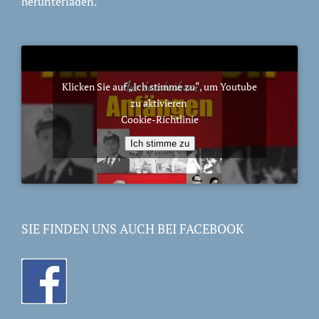
herunterladen.
Klicken Sie auf „Ich stimme zu“, um Youtube
zu aktivieren
Cookie-Richtlinie
Ich stimme zu
SIE FINDEN UNS AUCH BEI FACEBOOK