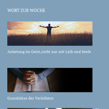
WORT ZUR WOCHE
Anbetung im Geist,nicht nur mit Leib und Seele
Grundsätze des Verleihens