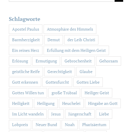
nach:
Schlagworte
Apostel Paulus
Atmosphäre des Himmels
Barmherzigkeit
Demut
der Leib Christi
Ein reines Herz
Erfüllung mit dem Heiligen Geist
Erlösung
Ermutigung
Gebrochenheit
Gehorsam
geistliche Reife
Gerechtigkeit
Glaube
Gott erkennen
Gottesfurcht
Gottes Liebe
Gottes Willen tun
große Trübsal
Heiliger Geist
Heiligkeit
Heiligung
Heuchelei
Hingabe an Gott
Im Licht wandeln
Jesus
Jüngerschaft
Liebe
Lobpreis
Neuer Bund
Noah
Pharisäertum