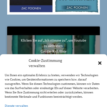
Klicken Sie auf „Ich stimme zu“, um Youtube
zu aktivieren
Cookie-Richtlinie
Ich stimme zu
Cookie-Zustimmung
verwalten
Um Ihnen ein optimales Erlebnis zu bieten, verwenden wir Technologien
wie Cookies, um Geräteinformationen zu speichern bzw. darauf
zuzugreifen. Wenn Sie diesen Technologien zustimmen, können wir Daten
BIBELVERS DES TAGES
wie das Surfverhalten oder eindeutige IDs auf dieser Website verarbeiten.
Wenn Sie Ihre Zustimmung nicht erteilen oder zurückziehen, können
bestimmte Merkmale und Funktionen beeinträchtigt werden.
Auch bis in euer Alter bin ich derselbe, und ich will
Dienste verwalten
euch tragen, bis ihr grau werdet. Ich habe es getan; ich