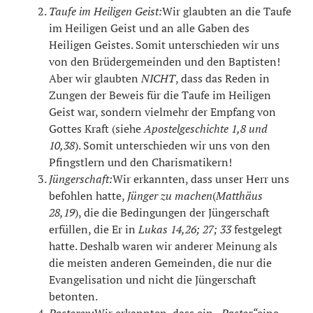
Taufe im Heiligen Geist:
Wir glaubten an die Taufe
im Heiligen Geist und an alle Gaben des
Heiligen Geistes. Somit unterschieden wir uns
von den Brüdergemeinden und den Baptisten!
Aber wir glaubten
NICHT
, dass das Reden in
Zungen der Beweis für die Taufe im Heiligen
Geist war, sondern vielmehr der Empfang von
Gottes Kraft (siehe
Apostelgeschichte 1,8 und
10,38
). Somit unterschieden wir uns von den
Pfingstlern und den Charismatikern!
Jüngerschaft:
Wir erkannten, dass unser Herr uns
befohlen hatte,
Jünger zu machen
(
Matthäus
28,19
), die die Bedingungen der Jüngerschaft
erfüllen, die Er in
Lukas 14,26; 27; 33
festgelegt
hatte. Deshalb waren wir anderer Meinung als
die meisten anderen Gemeinden, die nur die
Evangelisation und nicht die Jüngerschaft
betonten.
Pastoren:
Wir erkannten, dass ein
„Pastor“
eine