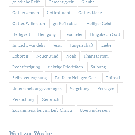
geistliche Reife
Gerechtigkeit
Glaube
Gott erkennen
Gottesfurcht
Gottes Liebe
Gottes Willen tun
große Trübsal
Heiliger Geist
Heiligkeit
Heiligung
Heuchelei
Hingabe an Gott
Im Licht wandeln
Jesus
Jüngerschaft
Liebe
Lobpreis
Neuer Bund
Noah
Pharisäertum
Rechtfertigung
richtige Prioritäten
Salbung
Selbstverleugnung
Taufe im Heiligen Geist
Trübsal
Unterscheidungsvermögen
Vergebung
Versagen
Versuchung
Zerbruch
Zusammenarbeit im Leib Christi
Überwinder sein
Wort zur Woche