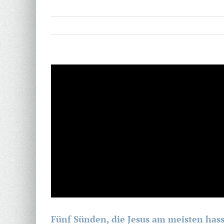
Zeige
grösseres
Bild
Fünf Sünden, die Jesus am meisten hass