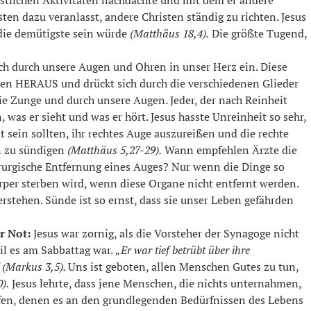
risten dazu veranlasst, andere Christen ständig zu richten. Jesus
 die demütigste sein würde
(Matthäus 18,4).
Die größte Tugend,
ch durch unsere Augen und Ohren in unser Herz ein. Diese
n HERAUS und drückt sich durch die verschiedenen Glieder
ie Zunge und durch unsere Augen. Jeder, der nach Reinheit
 was er sieht und was er hört. Jesus hasste Unreinheit so sehr,
it sein sollten, ihr rechtes Auge auszureißen und die rechte
n zu sündigen
(Matthäus 5,27-29).
Wann empfehlen Ärzte die
rurgische Entfernung eines Auges? Nur wenn die Dinge so
per sterben wird, wenn diese Organe nicht entfernt werden.
rstehen. Sünde ist so ernst, dass sie unser Leben gefährden
r Not:
Jesus war zornig, als die Vorsteher der Synagoge nicht
il es am Sabbattag war.
„Er war tief betrübt über ihre
“ (Markus 3,5).
Uns ist geboten, allen Menschen Gutes zu tun,
).
Jesus lehrte, dass jene Menschen, die nichts unternahmen,
fen, denen es an den grundlegenden Bedürfnissen des Lebens