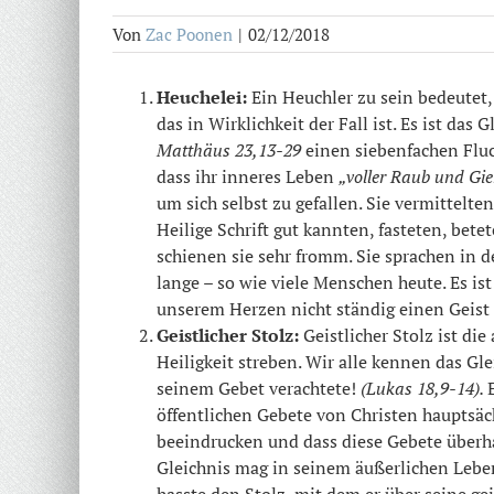
Von
Zac Poonen
|
02/12/2018
Heuchelei:
Ein Heuchler zu sein bedeutet,
das in Wirklichkeit der Fall ist. Es ist das 
Matthäus 23,13-29
einen siebenfachen Fluc
dass ihr inneres Leben
„voller Raub und Gi
um sich selbst zu gefallen. Sie vermittelte
Heilige Schrift gut kannten, fasteten, b
schienen sie sehr fromm. Sie sprachen in de
lange – so wie viele Menschen heute. Es i
unserem Herzen nicht ständig einen Geist
Geistlicher Stolz:
Geistlicher Stolz ist d
Heiligkeit streben. Wir alle kennen das Gle
seinem Gebet verachtete!
(Lukas 18,9-14).
öffentlichen Gebete von Christen hauptsäc
beeindrucken und dass diese Gebete überha
Gleichnis mag in seinem äußerlichen Leben
hasste den Stolz, mit dem er über seine g