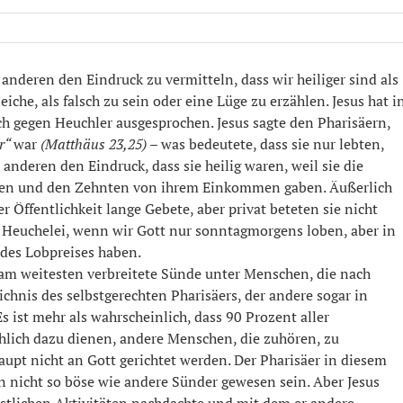
 anderen den Eindruck zu vermitteln, dass wir heiliger sind als
Gleiche, als falsch zu sein oder eine Lüge zu erzählen. Jesus hat i
h gegen Heuchler ausgesprochen. Jesus sagte den Pharisäern,
er“
war
(Matthäus 23,25)
– was bedeutete, dass sie nur lebten,
n anderen den Eindruck, dass sie heilig waren, weil sie die
eteten und den Zehnten von ihrem Einkommen gaben. Äußerlich
r Öffentlichkeit lange Gebete, aber privat beteten sie nicht
st Heuchelei, wenn wir Gott nur sonntagmorgens loben, aber in
 des Lobpreises haben.
ie am weitesten verbreitete Sünde unter Menschen, die nach
ichnis des selbstgerechten Pharisäers, der andere sogar in
Es ist mehr als wahrscheinlich, dass 90 Prozent aller
hlich dazu dienen, andere Menschen, die zuhören, zu
upt nicht an Gott gerichtet werden. Der Pharisäer in diesem
 nicht so böse wie andere Sünder gewesen sein. Aber Jesus
eistlichen Aktivitäten nachdachte und mit dem er andere