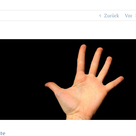
Zurück
Vor
te