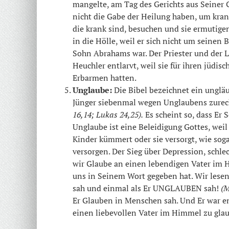
mangelte, am Tag des Gerichts aus Seine
nicht die Gabe der Heilung haben, um krank
die krank sind, besuchen und sie ermutigen
in die Hölle, weil er sich nicht um seinen
Sohn Abrahams war. Der Priester und der 
Heuchler entlarvt, weil sie für ihren jüdi
Erbarmen hatten.
Unglaube:
Die Bibel bezeichnet ein unglä
Jünger siebenmal wegen Unglaubens zure
16,14; Lukas 24,25).
Es scheint so, dass Er 
Unglaube ist eine Beleidigung Gottes, weil 
Kinder kümmert oder sie versorgt, wie sog
versorgen. Der Sieg über Depression, sch
wir Glaube an einen lebendigen Vater im
uns in Seinem Wort gegeben hat. Wir lese
sah und einmal als Er UNGLAUBEN sah!
(M
Er Glauben in Menschen sah. Und Er war en
einen liebevollen Vater im Himmel zu gla