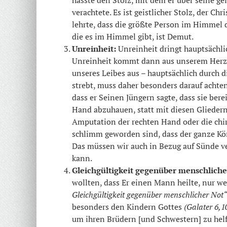
verachtete. Es ist geistlicher Stolz, der Ch
lehrte, dass die größte Person im Himmel
die es im Himmel gibt, ist Demut.
Unreinheit:
Unreinheit dringt hauptsächli
Unreinheit kommt dann aus unserem Herze
unseres Leibes aus – hauptsächlich durch d
strebt, muss daher besonders darauf achten,
dass er Seinen Jüngern sagte, dass sie bere
Hand abzuhauen, statt mit diesen Glieder
Amputation der rechten Hand oder die chi
schlimm geworden sind, dass der ganze Kör
Das müssen wir auch in Bezug auf Sünde ve
kann.
Gleichgültigkeit gegenüber menschliche
wollten, dass Er einen Mann heilte, nur we
Gleichgültigkeit gegenüber menschlicher Not
besonders den Kindern Gottes
(Galater 6,10
um ihren Brüdern [und Schwestern] zu hel