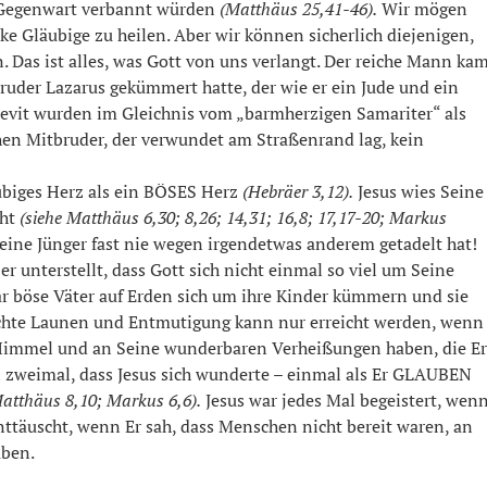
r Gegenwart verbannt würden
(Matthäus 25,41-46).
Wir mögen
e Gläubige zu heilen. Aber wir können sicherlich diejenigen,
. Das ist alles, was Gott von uns verlangt. Der reiche Mann ka
 Bruder Lazarus gekümmert hatte, der wie er ein Jude und ein
Levit wurden im Gleichnis vom „barmherzigen Samariter“ als
schen Mitbruder, der verwundet am Straßenrand lag, kein
ubiges Herz als ein BÖSES Herz
(Hebräer 3,12).
Jesus wies Seine
cht
(siehe Matthäus 6,30; 8,26; 14,31; 16,8; 17,17-20; Markus
Seine Jünger fast nie wegen irgendetwas anderem getadelt hat!
er unterstellt, dass Gott sich nicht einmal so viel um Seine
ar böse Väter auf Erden sich um ihre Kinder kümmern und sie
lechte Launen und Entmutigung kann nur erreicht werden, wenn
 Himmel und an Seine wunderbaren Verheißungen haben, die Er
n zweimal, dass Jesus sich wunderte – einmal als Er GLAUBEN
atthäus 8,10; Markus 6,6).
Jesus war jedes Mal begeistert, wen
ttäuscht, wenn Er sah, dass Menschen nicht bereit waren, an
uben.