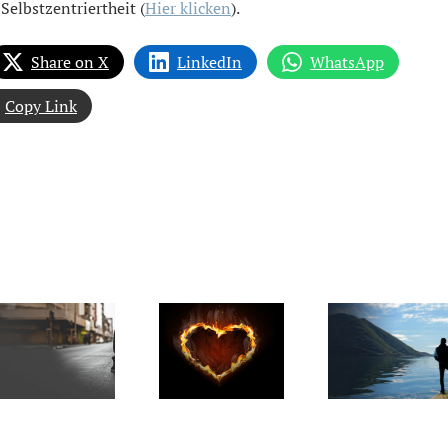
Selbstzentriertheit (
Hier klicken
).
Share on X
LinkedIn
WhatsApp
Copy Link