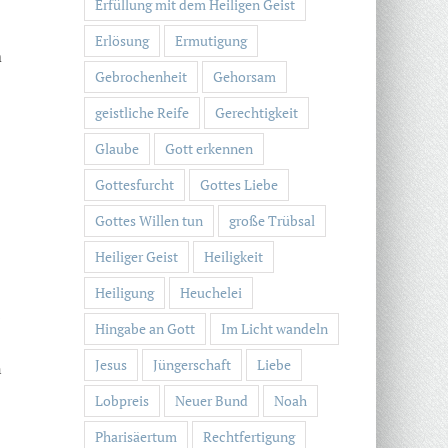
Erfüllung mit dem Heiligen Geist
Erlösung
Ermutigung
m
Gebrochenheit
Gehorsam
geistliche Reife
Gerechtigkeit
Glaube
Gott erkennen
Gottesfurcht
Gottes Liebe
Gottes Willen tun
große Trübsal
Heiliger Geist
Heiligkeit
Heiligung
Heuchelei
Hingabe an Gott
Im Licht wandeln
Jesus
Jüngerschaft
Liebe
n
Lobpreis
Neuer Bund
Noah
Pharisäertum
Rechtfertigung