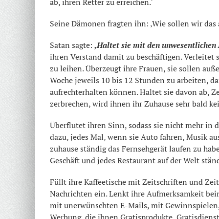
ab, ihren Retter zu erreichen.‘
Seine Dämonen fragten ihn: ‚Wie sollen wir das 
Satan sagte:
‚Haltet sie mit den unwesentlichen
ihren Verstand damit zu beschäftigen. Verleite
zu leihen. Überzeugt ihre Frauen, sie sollen au
Woche jeweils 10 bis 12 Stunden zu arbeiten, d
aufrechterhalten können. Haltet sie davon ab, Z
zerbrechen, wird ihnen ihr Zuhause sehr bald 
Überflutet ihren Sinn, sodass sie nicht mehr in d
dazu, jedes Mal, wenn sie Auto fahren, Musik a
zuhause ständig das Fernsehgerät laufen zu habe
Geschäft und jedes Restaurant auf der Welt ständ
Füllt ihre Kaffeetische mit Zeitschriften und 
Nachrichten ein. Lenkt ihre Aufmerksamkeit beim
mit unerwünschten E-Mails, mit Gewinnspielen
Werbung, die ihnen Gratisprodukte, Gratisdiens