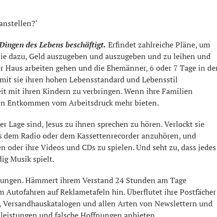
anstellen?‘
 Dingen des Lebens beschäftigt.
Erfindet zahlreiche Pläne, um
t sie dazu, Geld auszugeben und auszugeben und zu leihen und
ßer Haus arbeiten gehen und die Ehemänner, 6 oder 7 Tage in de
amit sie ihren hohen Lebensstandard und Lebensstil
eit mit ihren Kindern zu verbringen. Wenn ihre Familien
kein Entkommen vom Arbeitsdruck mehr bieten.
er Lage sind, Jesus zu ihnen sprechen zu hören. Verlockt sie
us dem Radio oder dem Kassettenrecorder anzuhören, und
n oder ihre Videos und CDs zu spielen. Und seht zu, dass jedes
ig Musik spielt.
Zeitungen. Hämmert ihrem Verstand 24 Stunden am Tage
 Autofahren auf Reklametafeln hin. Überflutet ihre Postfächer
, Versandhauskatalogen und allen Arten von Newslettern und
tleistungen und falsche Hoffnungen anbieten.