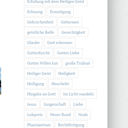
Erfüllung mit dem Heiligen Geist
Erlösung
Ermutigung
Gebrochenheit
Gehorsam
geistliche Reife
Gerechtigkeit
Glaube
Gott erkennen
Gottesfurcht
Gottes Liebe
Gottes Willen tun
große Trübsal
Heiliger Geist
Heiligkeit
Heiligung
Heuchelei
Hingabe an Gott
Im Licht wandeln
Jesus
Jüngerschaft
Liebe
Lobpreis
Neuer Bund
Noah
Pharisäertum
Rechtfertigung