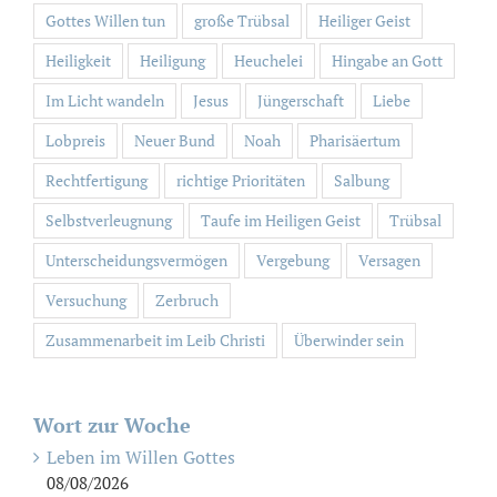
Gottes Willen tun
große Trübsal
Heiliger Geist
Heiligkeit
Heiligung
Heuchelei
Hingabe an Gott
Im Licht wandeln
Jesus
Jüngerschaft
Liebe
Lobpreis
Neuer Bund
Noah
Pharisäertum
Rechtfertigung
richtige Prioritäten
Salbung
Selbstverleugnung
Taufe im Heiligen Geist
Trübsal
Unterscheidungsvermögen
Vergebung
Versagen
Versuchung
Zerbruch
Zusammenarbeit im Leib Christi
Überwinder sein
Wort zur Woche
Leben im Willen Gottes
08/08/2026