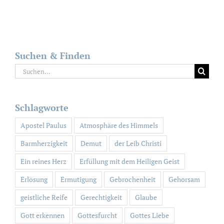
Suchen & Finden
Suche
nach:
Schlagworte
Apostel Paulus
Atmosphäre des Himmels
Barmherzigkeit
Demut
der Leib Christi
Ein reines Herz
Erfüllung mit dem Heiligen Geist
Erlösung
Ermutigung
Gebrochenheit
Gehorsam
geistliche Reife
Gerechtigkeit
Glaube
Gott erkennen
Gottesfurcht
Gottes Liebe