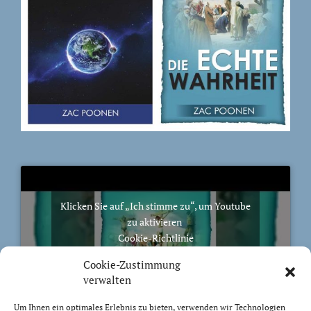
Klicken Sie auf „Ich stimme zu“, um Youtube
zu aktivieren
Cookie-Richtlinie
Ich stimme zu
Cookie-Zustimmung
verwalten
Um Ihnen ein optimales Erlebnis zu bieten, verwenden wir Technologien