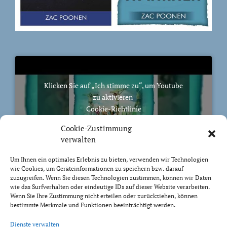
Klicken Sie auf „Ich stimme zu“, um Youtube
zu aktivieren
Cookie-Richtlinie
Ich stimme zu
Cookie-Zustimmung
verwalten
Um Ihnen ein optimales Erlebnis zu bieten, verwenden wir Technologien
wie Cookies, um Geräteinformationen zu speichern bzw. darauf
zuzugreifen. Wenn Sie diesen Technologien zustimmen, können wir Daten
BIBELVERS DES TAGES
wie das Surfverhalten oder eindeutige IDs auf dieser Website verarbeiten.
Wenn Sie Ihre Zustimmung nicht erteilen oder zurückziehen, können
bestimmte Merkmale und Funktionen beeinträchtigt werden.
Auch bis in euer Alter bin ich derselbe, und ich will
euch tragen, bis ihr grau werdet. Ich habe es getan; ich
Dienste verwalten