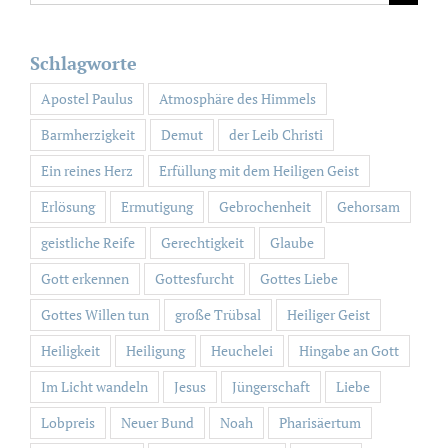
nach:
Schlagworte
Apostel Paulus
Atmosphäre des Himmels
Barmherzigkeit
Demut
der Leib Christi
Ein reines Herz
Erfüllung mit dem Heiligen Geist
Erlösung
Ermutigung
Gebrochenheit
Gehorsam
geistliche Reife
Gerechtigkeit
Glaube
Gott erkennen
Gottesfurcht
Gottes Liebe
Gottes Willen tun
große Trübsal
Heiliger Geist
Heiligkeit
Heiligung
Heuchelei
Hingabe an Gott
Im Licht wandeln
Jesus
Jüngerschaft
Liebe
Lobpreis
Neuer Bund
Noah
Pharisäertum