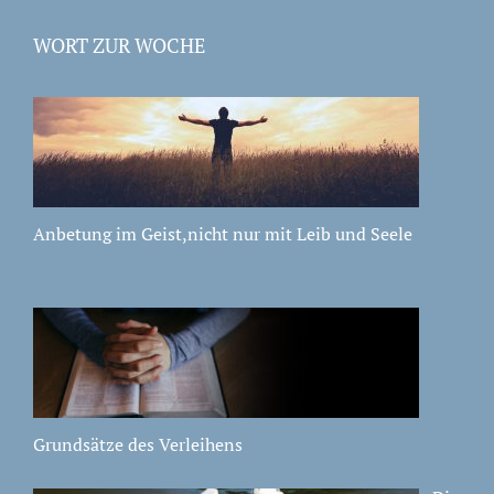
WORT ZUR WOCHE
Anbetung im Geist,nicht nur mit Leib und Seele
Grundsätze des Verleihens