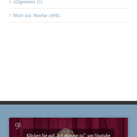
Allgemein (5)
Wort zur Woche (498)
Klicken Sie auf „Ich stimme zu“, um Youtube