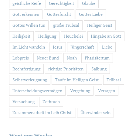
geistliche Reife
Gerechtigkeit
Glaube
Gott erkennen
Gottesfurcht
Gottes Liebe
Gottes Willen tun
große Trübsal
Heiliger Geist
Heiligkeit
Heiligung
Heuchelei
Hingabe an Gott
Im Licht wandeln
Jesus
Jüngerschaft
Liebe
Lobpreis
Neuer Bund
Noah
Pharisäertum
Rechtfertigung
richtige Prioritäten
Salbung
Selbstverleugnung
Taufe im Heiligen Geist
Trübsal
Unterscheidungsvermögen
Vergebung
Versagen
Versuchung
Zerbruch
Zusammenarbeit im Leib Christi
Überwinder sein
Wort zur Woche