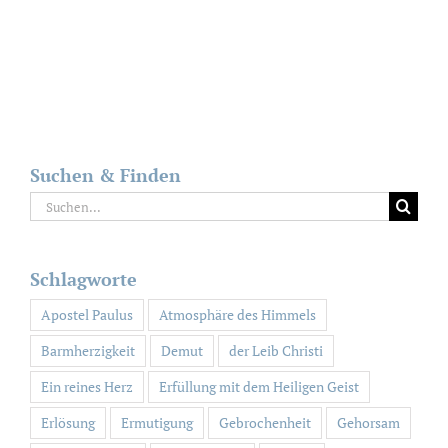
Suchen & Finden
Suche
nach:
Schlagworte
Apostel Paulus
Atmosphäre des Himmels
Barmherzigkeit
Demut
der Leib Christi
Ein reines Herz
Erfüllung mit dem Heiligen Geist
Erlösung
Ermutigung
Gebrochenheit
Gehorsam