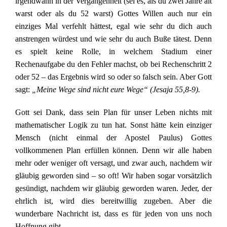
irgendwann in der Vergangenheit (sei es, als du zwei Jahre alt
warst oder als du 52 warst) Gottes Willen auch nur ein
einziges Mal verfehlt hättest, egal wie sehr du dich auch
anstrengen würdest und wie sehr du auch Buße tätest. Denn
es spielt keine Rolle, in welchem Stadium einer
Rechenaufgabe du den Fehler machst, ob bei Rechenschritt 2
oder 52 – das Ergebnis wird so oder so falsch sein. Aber Gott
sagt:
„Meine Wege sind nicht eure Wege“ (Jesaja 55,8-9).
Gott sei Dank, dass sein Plan für unser Leben nichts mit
mathematischer Logik zu tun hat. Sonst hätte kein einziger
Mensch (nicht einmal der Apostel Paulus) Gottes
vollkommenen Plan erfüllen können. Denn wir alle haben
mehr oder weniger oft versagt, und zwar auch, nachdem wir
gläubig geworden sind – so oft! Wir haben sogar vorsätzlich
gesündigt, nachdem wir gläubig geworden waren. Jeder, der
ehrlich ist, wird dies bereitwillig zugeben. Aber die
wunderbare Nachricht ist, dass es für jeden von uns noch
Hoffnung gibt.