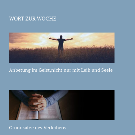
WORT ZUR WOCHE
Anbetung im Geist,nicht nur mit Leib und Seele
Grundsätze des Verleihens