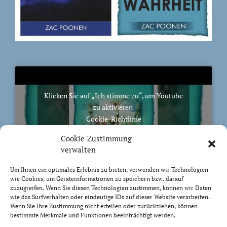
Klicken Sie auf „Ich stimme zu“, um Youtube
zu aktivieren
Cookie-Richtlinie
Ich stimme zu
Cookie-Zustimmung
verwalten
Um Ihnen ein optimales Erlebnis zu bieten, verwenden wir Technologien
wie Cookies, um Geräteinformationen zu speichern bzw. darauf
zuzugreifen. Wenn Sie diesen Technologien zustimmen, können wir Daten
BIBELVERS DES TAGES
wie das Surfverhalten oder eindeutige IDs auf dieser Website verarbeiten.
Wenn Sie Ihre Zustimmung nicht erteilen oder zurückziehen, können
bestimmte Merkmale und Funktionen beeinträchtigt werden.
Auch bis in euer Alter bin ich derselbe, und ich will