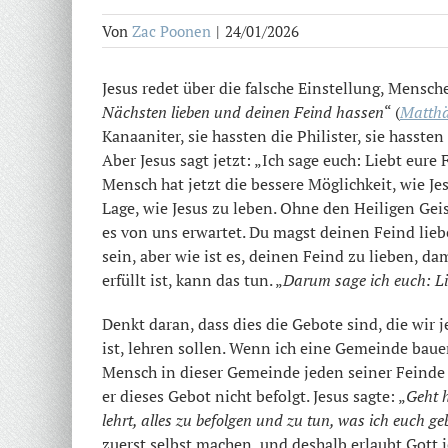
Von
Zac Poonen
|
24/01/2026
Jesus redet über die falsche Einstellung, Mensch
Nächsten lieben und deinen Feind hassen
“ (
Matthä
Kanaaniter, sie hassten die Philister, sie hasste
Aber Jesus sagt jetzt: „Ich sage euch: Liebt eure
Mensch hat jetzt die bessere Möglichkeit, wie Je
Lage, wie Jesus zu leben. Ohne den Heiligen Geis
es von uns erwartet. Du magst deinen Feind lieb
sein, aber wie ist es, deinen Feind zu lieben, d
erfüllt ist, kann das tun. „
Darum sage ich euch: Lie
Denkt daran, dass dies die Gebote sind, die wir
ist, lehren sollen. Wenn ich eine Gemeinde baue
Mensch in dieser Gemeinde jeden seiner Feinde 
er dieses Gebot nicht befolgt. Jesus sagte: „
Geht h
lehrt, alles zu befolgen und zu tun, was ich euch g
zuerst selbst machen, und deshalb erlaubt Gott