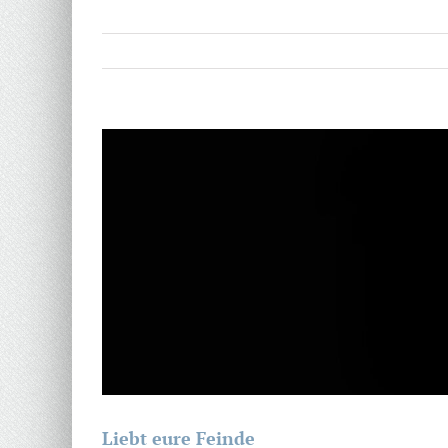
Zeige
grösseres
Bild
Liebt eure Feinde