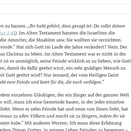
en zu hassen. „
Ihr habt gehört, dass gesagt ist: Du sollst deinen
us 5,43
).
Im Alten Testament hassten die Israeliten die
n die Amoriter, die Moabiter usw. Sie wollten sie vernichten.
 Feinde.“ Hat sich Gott im Laufe der Jahre verändert? Nein. Der
sus Christus zu leben. Im Alten Testament war er nicht in der
t ist es unmöglich, seine Feinde wirklich so zu lieben, wie Gott
en, damit du dafür geehrt wirst, ein sehr gnädiger Mensch zu
amit Gott geehrt wird? Nur jemand, der vom Heiligen Geist
bt eure Feinde und betet für die, die euch verfolgen
.“
 jedem einzelnen Gläubigen, der ein Jünger auf der ganzen Welt
n will, muss ich eine Gemeinde bauen, in der jeder einzelne
liebt. Wenn er zehn Feinde hat und neun von ihnen liebt, hat
inaus zu allen Völkern und macht sie zu Jüngern, indem ihr sie
eboten habe
.“ Mit anderen Worten: Ich muss diese Erfahrung
 jedem Diener Gottes, in seinem Leben Feinden zu begegnen –