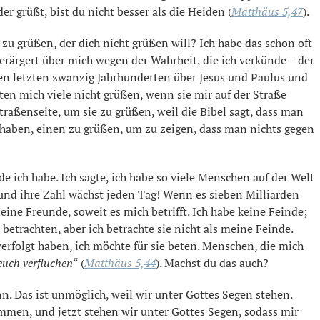
 grüßt, bist du nicht besser als die Heiden (
Matthäus 5,47
).
u grüßen, der dich nicht grüßen will? Ich habe das schon oft
verärgert über mich wegen der Wahrheit, die ich verkünde – der
den letzten zwanzig Jahrhunderten über Jesus und Paulus und
ten mich viele nicht grüßen, wenn sie mir auf der Straße
raßenseite, um sie zu grüßen, weil die Bibel sagt, dass man
n haben, einen zu grüßen, um zu zeigen, dass man nichts gegen
e ich habe. Ich sagte, ich habe so viele Menschen auf der Welt
 und ihre Zahl wächst jeden Tag! Wenn es sieben Milliarden
eine Freunde, soweit es mich betrifft. Ich habe keine Feinde;
d betrachten, aber ich betrachte sie nicht als meine Feinde.
rfolgt haben, ich möchte für sie beten. Menschen, die mich
 euch verfluchen
“ (
Matthäus 5,44
). Machst du das auch?
n. Das ist unmöglich, weil wir unter Gottes Segen stehen.
mmen, und jetzt stehen wir unter Gottes Segen, sodass mir