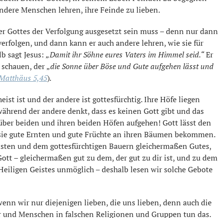
andere Menschen lehren, ihre Feinde zu lieben.
er Gottes der Verfolgung ausgesetzt sein muss – denn nur dann
 verfolgen, und dann kann er auch andere lehren, wie sie für
lb sagt Jesus:
„Damit ihr Söhne eures Vaters im Himmel seid.“
Er
 schauen, der „
die Sonne über Böse und Gute aufgehen lässt und
Matthäus 5,45
)
.
eist ist und der andere ist gottesfürchtig. Ihre Höfe liegen
ährend der andere denkt, dass es keinen Gott gibt und das
 über beiden und ihren beiden Höfen aufgehen! Gott lässt den
 sie gute Ernten und gute Früchte an ihren Bäumen bekommen.
eisten und dem gottesfürchtigen Bauern gleichermaßen Gutes,
 Gott – gleichermaßen gut zu dem, der gut zu dir ist, und zu dem
es Heiligen Geistes unmöglich – deshalb lesen wir solche Gebote
 wenn wir nur diejenigen lieben, die uns lieben, denn auch die
 und Menschen in falschen Religionen und Gruppen tun das.