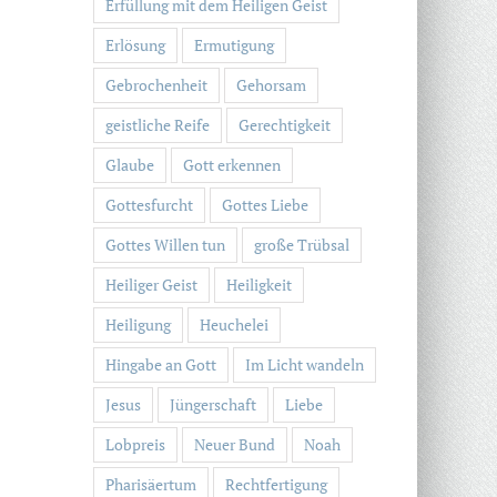
Erfüllung mit dem Heiligen Geist
Erlösung
Ermutigung
Gebrochenheit
Gehorsam
geistliche Reife
Gerechtigkeit
Glaube
Gott erkennen
Gottesfurcht
Gottes Liebe
Gottes Willen tun
große Trübsal
Heiliger Geist
Heiligkeit
Heiligung
Heuchelei
Hingabe an Gott
Im Licht wandeln
Jesus
Jüngerschaft
Liebe
Lobpreis
Neuer Bund
Noah
Pharisäertum
Rechtfertigung