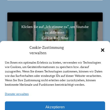
Klicken Sie auf „Ich stimme zu“, um Youtube
zu aktivieren
Cookie-Richtlinie
Ich stimme zu
Cookie-Zustimmung
verwalten
Um Ihnen ein optimales Erlebnis zu bieten, verwenden wir Technologien
wie Cookies, um Geräteinformationen zu speichern bzw. darauf
zuzugreifen. Wenn Sie diesen Technologien zustimmen, können wir Daten
BIBELVERS DES TAGES
wie das Surfverhalten oder eindeutige IDs auf dieser Website verarbeiten.
Wenn Sie Ihre Zustimmung nicht erteilen oder zurückziehen, können
bestimmte Merkmale und Funktionen beeinträchtigt werden.
Zur Freiheit hat uns Christus befreit! So steht nun fest
und lasst euch nicht wieder das Joch der Knechtschaft
Dienste verwalten
auflegen!
Galater 5:1
Akzeptieren