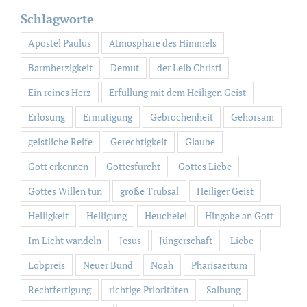
Schlagworte
Apostel Paulus
Atmosphäre des Himmels
Barmherzigkeit
Demut
der Leib Christi
Ein reines Herz
Erfüllung mit dem Heiligen Geist
Erlösung
Ermutigung
Gebrochenheit
Gehorsam
geistliche Reife
Gerechtigkeit
Glaube
Gott erkennen
Gottesfurcht
Gottes Liebe
Gottes Willen tun
große Trübsal
Heiliger Geist
Heiligkeit
Heiligung
Heuchelei
Hingabe an Gott
Im Licht wandeln
Jesus
Jüngerschaft
Liebe
Lobpreis
Neuer Bund
Noah
Pharisäertum
Rechtfertigung
richtige Prioritäten
Salbung