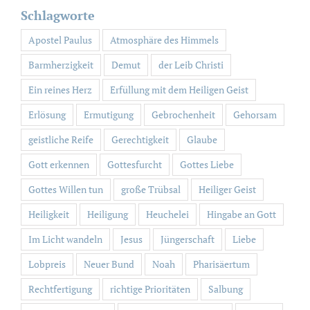
Schlagworte
Apostel Paulus
Atmosphäre des Himmels
Barmherzigkeit
Demut
der Leib Christi
Ein reines Herz
Erfüllung mit dem Heiligen Geist
Erlösung
Ermutigung
Gebrochenheit
Gehorsam
geistliche Reife
Gerechtigkeit
Glaube
Gott erkennen
Gottesfurcht
Gottes Liebe
Gottes Willen tun
große Trübsal
Heiliger Geist
Heiligkeit
Heiligung
Heuchelei
Hingabe an Gott
Im Licht wandeln
Jesus
Jüngerschaft
Liebe
Lobpreis
Neuer Bund
Noah
Pharisäertum
Rechtfertigung
richtige Prioritäten
Salbung