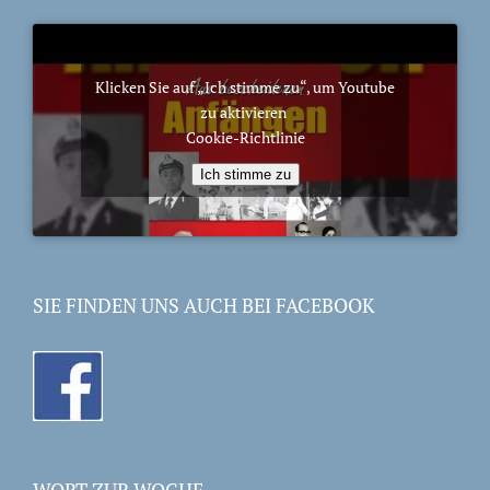
Klicken Sie auf „Ich stimme zu“, um Youtube
zu aktivieren
Cookie-Richtlinie
Ich stimme zu
SIE FINDEN UNS AUCH BEI FACEBOOK
WORT ZUR WOCHE