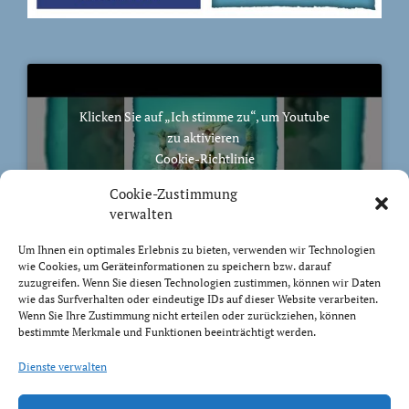
Klicken Sie auf „Ich stimme zu“, um Youtube
zu aktivieren
Cookie-Richtlinie
Ich stimme zu
Cookie-Zustimmung
verwalten
Um Ihnen ein optimales Erlebnis zu bieten, verwenden wir Technologien
wie Cookies, um Geräteinformationen zu speichern bzw. darauf
zuzugreifen. Wenn Sie diesen Technologien zustimmen, können wir Daten
BIBELVERS DES TAGES
wie das Surfverhalten oder eindeutige IDs auf dieser Website verarbeiten.
Wenn Sie Ihre Zustimmung nicht erteilen oder zurückziehen, können
bestimmte Merkmale und Funktionen beeinträchtigt werden.
Auch bis in euer Alter bin ich derselbe, und ich will
euch tragen, bis ihr grau werdet. Ich habe es getan; ich
Dienste verwalten
will heben und tragen und erretten.