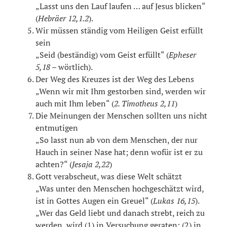
„Lasst uns den Lauf laufen … auf Jesus blicken“
(
Hebräer 12,1.2
).
Wir müssen ständig vom Heiligen Geist erfüllt
sein
„Seid (beständig) vom Geist erfüllt“ (
Epheser
5,18
– wörtlich).
Der Weg des Kreuzes ist der Weg des Lebens
„Wenn wir mit Ihm gestorben sind, werden wir
auch mit Ihm leben“ (
2. Timotheus 2,11
)
Die Meinungen der Menschen sollten uns nicht
entmutigen
„So lasst nun ab von dem Menschen, der nur
Hauch in seiner Nase hat; denn wofür ist er zu
achten?“ (
Jesaja 2,22
)
Gott verabscheut, was diese Welt schätzt
„Was unter den Menschen hochgeschätzt wird,
ist in Gottes Augen ein Greuel“ (
Lukas 16,15
).
„Wer das Geld liebt und danach strebt, reich zu
werden, wird (1) in Versuchung geraten; (2) in