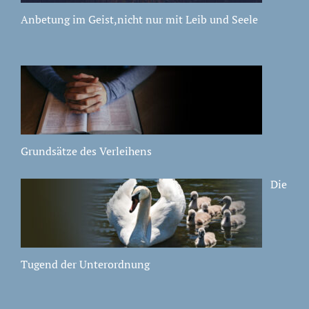
Anbetung im Geist,nicht nur mit Leib und Seele
Grundsätze des Verleihens
Die
Tugend der Unterordnung