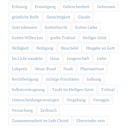
Erlösung
Ermutigung
Gebrochenheit
Gehorsam
geistliche Reife
Gerechtigkeit
Glaube
Gott erkennen
Gottesfurcht
Gottes Liebe
Gottes Willen tun
große Trübsal
Heiliger Geist
Heiligkeit
Heiligung
Heuchelei
Hingabe an Gott
Im Licht wandeln
Jesus
Jüngerschaft
Liebe
Lobpreis
Neuer Bund
Noah
Pharisäertum
Rechtfertigung
richtige Prioritäten
Salbung
Selbstverleugnung
Taufe im Heiligen Geist
Trübsal
Unterscheidungsvermögen
Vergebung
Versagen
Versuchung
Zerbruch
Zusammenarbeit im Leib Christi
Überwinder sein