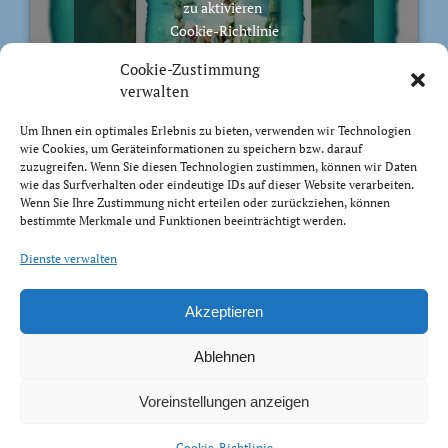
zu aktivieren
Cookie-Richtlinie
Ich stimme zu
Cookie-Zustimmung
verwalten
Um Ihnen ein optimales Erlebnis zu bieten, verwenden wir Technologien
wie Cookies, um Geräteinformationen zu speichern bzw. darauf
zuzugreifen. Wenn Sie diesen Technologien zustimmen, können wir Daten
BIBELVERS DES TAGES
wie das Surfverhalten oder eindeutige IDs auf dieser Website verarbeiten.
Wenn Sie Ihre Zustimmung nicht erteilen oder zurückziehen, können
bestimmte Merkmale und Funktionen beeinträchtigt werden.
Auch bis in euer Alter bin ich derselbe, und ich will
euch tragen, bis ihr grau werdet. Ich habe es getan; ich
Dienste verwalten
will heben und tragen und erretten.
Jesaja 46:4
Akzeptieren
Ablehnen
Voreinstellungen anzeigen
Impressum Datenschutz
Cookie-Richtlinie