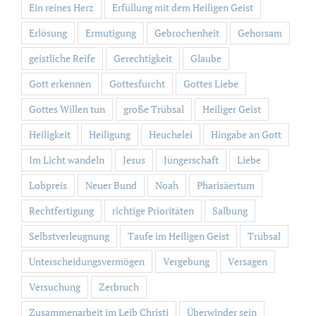
Ein reines Herz
Erfüllung mit dem Heiligen Geist
Erlösung
Ermutigung
Gebrochenheit
Gehorsam
geistliche Reife
Gerechtigkeit
Glaube
Gott erkennen
Gottesfurcht
Gottes Liebe
Gottes Willen tun
große Trübsal
Heiliger Geist
Heiligkeit
Heiligung
Heuchelei
Hingabe an Gott
Im Licht wandeln
Jesus
Jüngerschaft
Liebe
Lobpreis
Neuer Bund
Noah
Pharisäertum
Rechtfertigung
richtige Prioritäten
Salbung
Selbstverleugnung
Taufe im Heiligen Geist
Trübsal
Unterscheidungsvermögen
Vergebung
Versagen
Versuchung
Zerbruch
Zusammenarbeit im Leib Christi
Überwinder sein