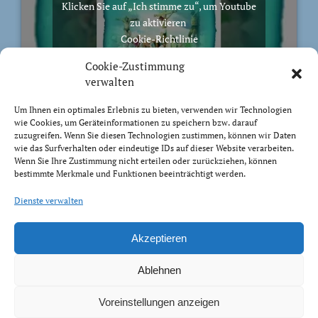
Klicken Sie auf „Ich stimme zu“, um Youtube
zu aktivieren
Cookie-Richtlinie
Ich stimme zu
Cookie-Zustimmung
verwalten
Um Ihnen ein optimales Erlebnis zu bieten, verwenden wir Technologien
wie Cookies, um Geräteinformationen zu speichern bzw. darauf
zuzugreifen. Wenn Sie diesen Technologien zustimmen, können wir Daten
BIBELVERS DES TAGES
wie das Surfverhalten oder eindeutige IDs auf dieser Website verarbeiten.
Wenn Sie Ihre Zustimmung nicht erteilen oder zurückziehen, können
bestimmte Merkmale und Funktionen beeinträchtigt werden.
Auch bis in euer Alter bin ich derselbe, und ich will
euch tragen, bis ihr grau werdet. Ich habe es getan; ich
Dienste verwalten
will heben und tragen und erretten.
Jesaja 46:4
Akzeptieren
Ablehnen
Voreinstellungen anzeigen