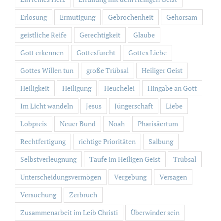
Erlösung
Ermutigung
Gebrochenheit
Gehorsam
geistliche Reife
Gerechtigkeit
Glaube
Gott erkennen
Gottesfurcht
Gottes Liebe
Gottes Willen tun
große Trübsal
Heiliger Geist
Heiligkeit
Heiligung
Heuchelei
Hingabe an Gott
Im Licht wandeln
Jesus
Jüngerschaft
Liebe
Lobpreis
Neuer Bund
Noah
Pharisäertum
Rechtfertigung
richtige Prioritäten
Salbung
Selbstverleugnung
Taufe im Heiligen Geist
Trübsal
Unterscheidungsvermögen
Vergebung
Versagen
Versuchung
Zerbruch
Zusammenarbeit im Leib Christi
Überwinder sein