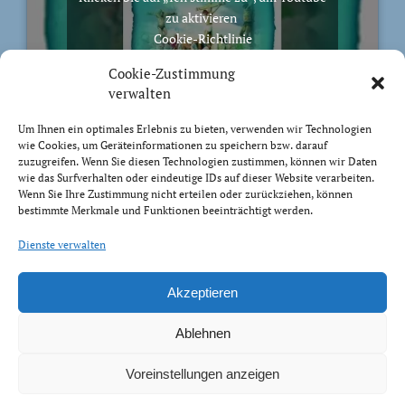
zu aktivieren
Cookie-Richtlinie
Ich stimme zu
Cookie-Zustimmung
verwalten
Um Ihnen ein optimales Erlebnis zu bieten, verwenden wir Technologien
wie Cookies, um Geräteinformationen zu speichern bzw. darauf
zuzugreifen. Wenn Sie diesen Technologien zustimmen, können wir Daten
BIBELVERS DES TAGES
wie das Surfverhalten oder eindeutige IDs auf dieser Website verarbeiten.
Wenn Sie Ihre Zustimmung nicht erteilen oder zurückziehen, können
bestimmte Merkmale und Funktionen beeinträchtigt werden.
Auch bis in euer Alter bin ich derselbe, und ich will
euch tragen, bis ihr grau werdet. Ich habe es getan; ich
Dienste verwalten
will heben und tragen und erretten.
Jesaja 46:4
Akzeptieren
Ablehnen
Voreinstellungen anzeigen