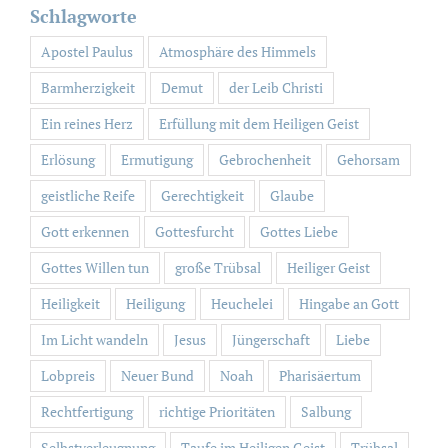
Schlagworte
Apostel Paulus
Atmosphäre des Himmels
Barmherzigkeit
Demut
der Leib Christi
Ein reines Herz
Erfüllung mit dem Heiligen Geist
Erlösung
Ermutigung
Gebrochenheit
Gehorsam
geistliche Reife
Gerechtigkeit
Glaube
Gott erkennen
Gottesfurcht
Gottes Liebe
Gottes Willen tun
große Trübsal
Heiliger Geist
Heiligkeit
Heiligung
Heuchelei
Hingabe an Gott
Im Licht wandeln
Jesus
Jüngerschaft
Liebe
Lobpreis
Neuer Bund
Noah
Pharisäertum
Rechtfertigung
richtige Prioritäten
Salbung
Selbstverleugnung
Taufe im Heiligen Geist
Trübsal