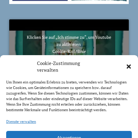
Klicken Sie auf „Ich stimme zu“, um Youtube
zu aktivieren
Cookie-Richtlinie
Ich stimme zu
Cookie-Zustimmung
verwalten
Um Ihnen ein optimales Erlebnis zu bieten, verwenden wir Technologien
wie Cookies, um Geräteinformationen zu speichern bzw. darauf
zuzugreifen. Wenn Sie diesen Technologien zustimmen, können wir Daten
BIBELVERS DES TAGES
wie das Surfverhalten oder eindeutige IDs auf dieser Website verarbeiten.
Wenn Sie Ihre Zustimmung nicht erteilen oder zurückziehen, können
bestimmte Merkmale und Funktionen beeinträchtigt werden.
Auch bis in euer Alter bin ich derselbe, und ich will
Dienste verwalten
euch tragen, bis ihr grau werdet. Ich habe es getan; ich
will heben und tragen und erretten.
Jesaja 46:4
Akzeptieren