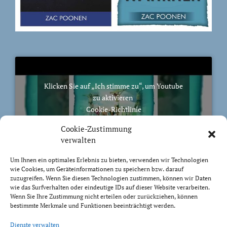
Klicken Sie auf „Ich stimme zu“, um Youtube
zu aktivieren
Cookie-Richtlinie
Ich stimme zu
Cookie-Zustimmung
verwalten
Um Ihnen ein optimales Erlebnis zu bieten, verwenden wir Technologien
wie Cookies, um Geräteinformationen zu speichern bzw. darauf
zuzugreifen. Wenn Sie diesen Technologien zustimmen, können wir Daten
BIBELVERS DES TAGES
wie das Surfverhalten oder eindeutige IDs auf dieser Website verarbeiten.
Wenn Sie Ihre Zustimmung nicht erteilen oder zurückziehen, können
bestimmte Merkmale und Funktionen beeinträchtigt werden.
Zur Freiheit hat uns Christus befreit! So steht nun fest
und lasst euch nicht wieder das Joch der Knechtschaft
Dienste verwalten