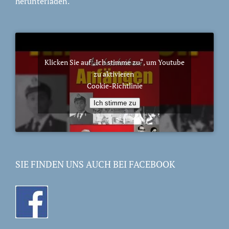
herunterladen.
Klicken Sie auf „Ich stimme zu“, um Youtube
zu aktivieren
Cookie-Richtlinie
Ich stimme zu
SIE FINDEN UNS AUCH BEI FACEBOOK