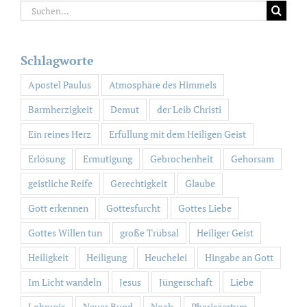
Suche
nach:
Schlagworte
Apostel Paulus
Atmosphäre des Himmels
Barmherzigkeit
Demut
der Leib Christi
Ein reines Herz
Erfüllung mit dem Heiligen Geist
Erlösung
Ermutigung
Gebrochenheit
Gehorsam
geistliche Reife
Gerechtigkeit
Glaube
Gott erkennen
Gottesfurcht
Gottes Liebe
Gottes Willen tun
große Trübsal
Heiliger Geist
Heiligkeit
Heiligung
Heuchelei
Hingabe an Gott
Im Licht wandeln
Jesus
Jüngerschaft
Liebe
Lobpreis
Neuer Bund
Noah
Pharisäertum