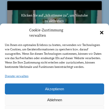
Klicken Sie auf „Ich stimme zu“, um Youtube
zu aktivieren
Cookie-Richtlinie
Cookie-Zustimmung
Ich stimme zu
verwalten
Um Ihnen ein optimales Erlebnis zu bieten, verwenden wir Technologien
wie Cookies, um Geräteinformationen zu speichern bzw. darauf
zuzugreifen. Wenn Sie diesen Technologien zustimmen, können wir Daten
wie das Surfverhalten oder eindeutige IDs auf dieser Website verarbeiten.
Wenn Sie Ihre Zustimmung nicht erteilen oder zurückziehen, können
BIBELVERS DES TAGES
bestimmte Merkmale und Funktionen beeinträchtigt werden.
Trachtet nach dem, was droben ist, nicht nach dem,
Dienste verwalten
was auf Erden ist.
Kolosser 3:2
Akzeptieren
Ablehnen