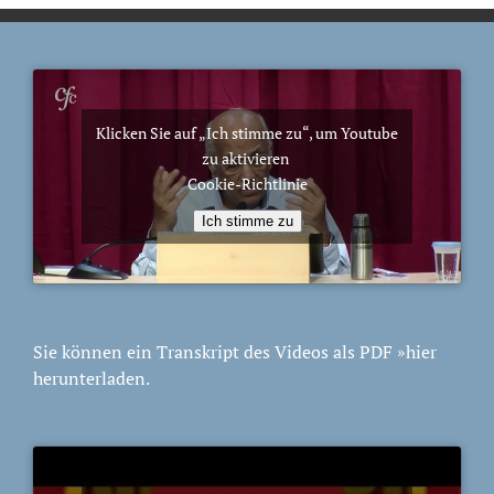
Klicken Sie auf „Ich stimme zu“, um Youtube
zu aktivieren
Cookie-Richtlinie
Ich stimme zu
Sie können ein Transkript des Videos als PDF
»hier
herunterladen.