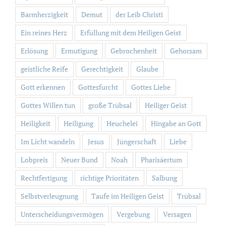
Barmherzigkeit
Demut
der Leib Christi
Ein reines Herz
Erfüllung mit dem Heiligen Geist
Erlösung
Ermutigung
Gebrochenheit
Gehorsam
geistliche Reife
Gerechtigkeit
Glaube
Gott erkennen
Gottesfurcht
Gottes Liebe
Gottes Willen tun
große Trübsal
Heiliger Geist
Heiligkeit
Heiligung
Heuchelei
Hingabe an Gott
Im Licht wandeln
Jesus
Jüngerschaft
Liebe
Lobpreis
Neuer Bund
Noah
Pharisäertum
Rechtfertigung
richtige Prioritäten
Salbung
Selbstverleugnung
Taufe im Heiligen Geist
Trübsal
Unterscheidungsvermögen
Vergebung
Versagen