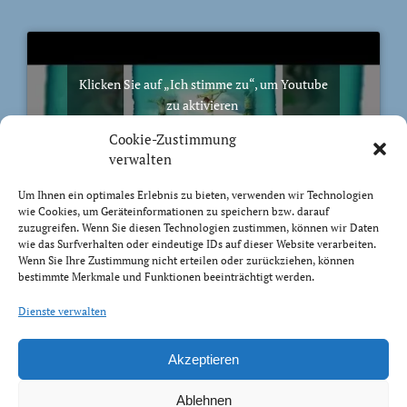
Klicken Sie auf „Ich stimme zu“, um Youtube
zu aktivieren
Cookie-Richtlinie
Cookie-Zustimmung
Ich stimme zu
verwalten
Um Ihnen ein optimales Erlebnis zu bieten, verwenden wir Technologien
wie Cookies, um Geräteinformationen zu speichern bzw. darauf
zuzugreifen. Wenn Sie diesen Technologien zustimmen, können wir Daten
wie das Surfverhalten oder eindeutige IDs auf dieser Website verarbeiten.
Wenn Sie Ihre Zustimmung nicht erteilen oder zurückziehen, können
BIBELVERS DES TAGES
bestimmte Merkmale und Funktionen beeinträchtigt werden.
Trachtet nach dem, was droben ist, nicht nach dem,
Dienste verwalten
was auf Erden ist.
Kolosser 3:2
Akzeptieren
Ablehnen