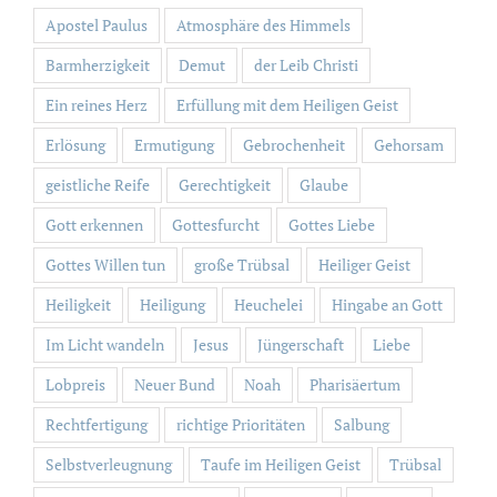
Apostel Paulus
Atmosphäre des Himmels
Barmherzigkeit
Demut
der Leib Christi
Ein reines Herz
Erfüllung mit dem Heiligen Geist
Erlösung
Ermutigung
Gebrochenheit
Gehorsam
geistliche Reife
Gerechtigkeit
Glaube
Gott erkennen
Gottesfurcht
Gottes Liebe
Gottes Willen tun
große Trübsal
Heiliger Geist
Heiligkeit
Heiligung
Heuchelei
Hingabe an Gott
Im Licht wandeln
Jesus
Jüngerschaft
Liebe
Lobpreis
Neuer Bund
Noah
Pharisäertum
Rechtfertigung
richtige Prioritäten
Salbung
Selbstverleugnung
Taufe im Heiligen Geist
Trübsal