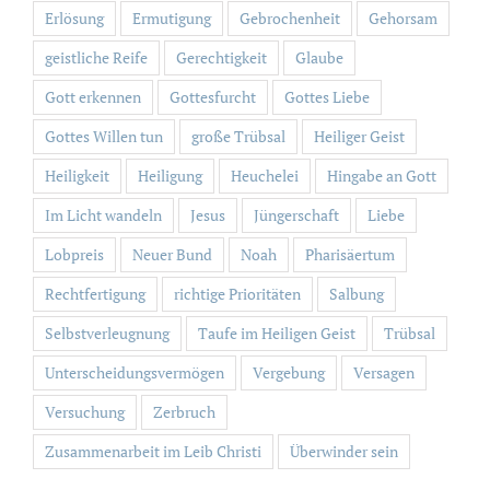
Erlösung
Ermutigung
Gebrochenheit
Gehorsam
geistliche Reife
Gerechtigkeit
Glaube
Gott erkennen
Gottesfurcht
Gottes Liebe
Gottes Willen tun
große Trübsal
Heiliger Geist
Heiligkeit
Heiligung
Heuchelei
Hingabe an Gott
Im Licht wandeln
Jesus
Jüngerschaft
Liebe
Lobpreis
Neuer Bund
Noah
Pharisäertum
Rechtfertigung
richtige Prioritäten
Salbung
Selbstverleugnung
Taufe im Heiligen Geist
Trübsal
Unterscheidungsvermögen
Vergebung
Versagen
Versuchung
Zerbruch
Zusammenarbeit im Leib Christi
Überwinder sein