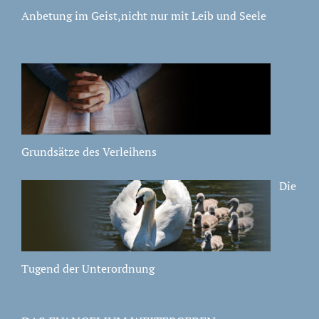
Anbetung im Geist,nicht nur mit Leib und Seele
Grundsätze des Verleihens
Die
Tugend der Unterordnung