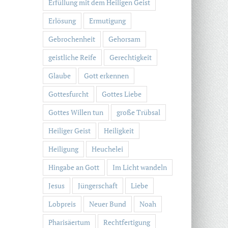
Erfüllung mit dem Heiligen Geist
Erlösung
Ermutigung
Gebrochenheit
Gehorsam
geistliche Reife
Gerechtigkeit
Glaube
Gott erkennen
Gottesfurcht
Gottes Liebe
Gottes Willen tun
große Trübsal
Heiliger Geist
Heiligkeit
Heiligung
Heuchelei
Hingabe an Gott
Im Licht wandeln
Jesus
Jüngerschaft
Liebe
Lobpreis
Neuer Bund
Noah
Pharisäertum
Rechtfertigung