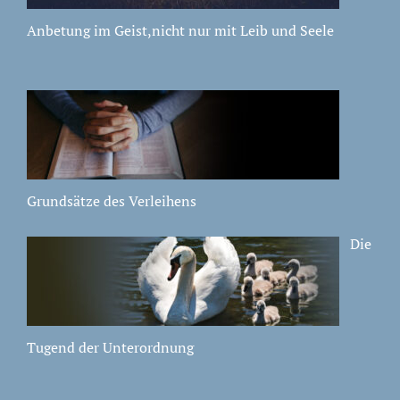
Anbetung im Geist,nicht nur mit Leib und Seele
Grundsätze des Verleihens
Die
Tugend der Unterordnung