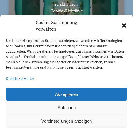
zu aktivieren
Cookie-Richtlinie
Ich stimme zu
Cookie-Zustimmung
verwalten
Um Ihnen ein optimales Erlebnis zu bieten, verwenden wir Technologien
wie Cookies, um Geräteinformationen zu speichern bzw. darauf
zuzugreifen. Wenn Sie diesen Technologien zustimmen, können wir Daten
BIBELVERS DES TAGES
wie das Surfverhalten oder eindeutige IDs auf dieser Website verarbeiten.
Wenn Sie Ihre Zustimmung nicht erteilen oder zurückziehen, können
bestimmte Merkmale und Funktionen beeinträchtigt werden.
Auch bis in euer Alter bin ich derselbe, und ich will
euch tragen, bis ihr grau werdet. Ich habe es getan; ich
Dienste verwalten
will heben und tragen und erretten.
Jesaja 46:4
Akzeptieren
Ablehnen
Voreinstellungen anzeigen