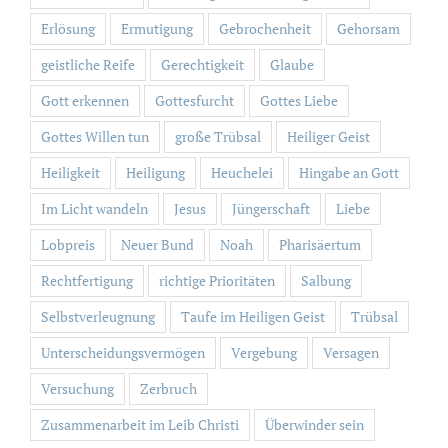
Erlösung
Ermutigung
Gebrochenheit
Gehorsam
geistliche Reife
Gerechtigkeit
Glaube
Gott erkennen
Gottesfurcht
Gottes Liebe
Gottes Willen tun
große Trübsal
Heiliger Geist
Heiligkeit
Heiligung
Heuchelei
Hingabe an Gott
Im Licht wandeln
Jesus
Jüngerschaft
Liebe
Lobpreis
Neuer Bund
Noah
Pharisäertum
Rechtfertigung
richtige Prioritäten
Salbung
Selbstverleugnung
Taufe im Heiligen Geist
Trübsal
Unterscheidungsvermögen
Vergebung
Versagen
Versuchung
Zerbruch
Zusammenarbeit im Leib Christi
Überwinder sein