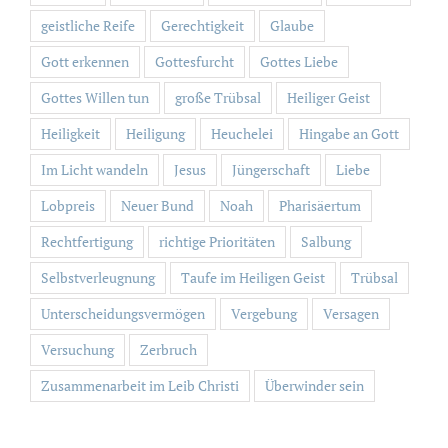
geistliche Reife
Gerechtigkeit
Glaube
Gott erkennen
Gottesfurcht
Gottes Liebe
Gottes Willen tun
große Trübsal
Heiliger Geist
Heiligkeit
Heiligung
Heuchelei
Hingabe an Gott
Im Licht wandeln
Jesus
Jüngerschaft
Liebe
Lobpreis
Neuer Bund
Noah
Pharisäertum
Rechtfertigung
richtige Prioritäten
Salbung
Selbstverleugnung
Taufe im Heiligen Geist
Trübsal
Unterscheidungsvermögen
Vergebung
Versagen
Versuchung
Zerbruch
Zusammenarbeit im Leib Christi
Überwinder sein