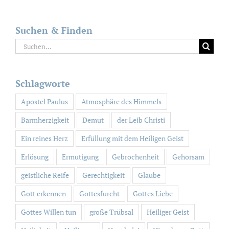
Suchen & Finden
Suche
nach:
Schlagworte
Apostel Paulus
Atmosphäre des Himmels
Barmherzigkeit
Demut
der Leib Christi
Ein reines Herz
Erfüllung mit dem Heiligen Geist
Erlösung
Ermutigung
Gebrochenheit
Gehorsam
geistliche Reife
Gerechtigkeit
Glaube
Gott erkennen
Gottesfurcht
Gottes Liebe
Gottes Willen tun
große Trübsal
Heiliger Geist