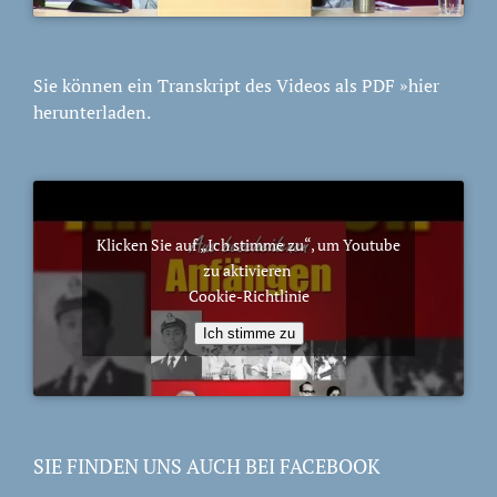
Sie können ein Transkript des Videos als PDF
»hier
herunterladen.
Klicken Sie auf „Ich stimme zu“, um Youtube
zu aktivieren
Cookie-Richtlinie
Ich stimme zu
SIE FINDEN UNS AUCH BEI FACEBOOK