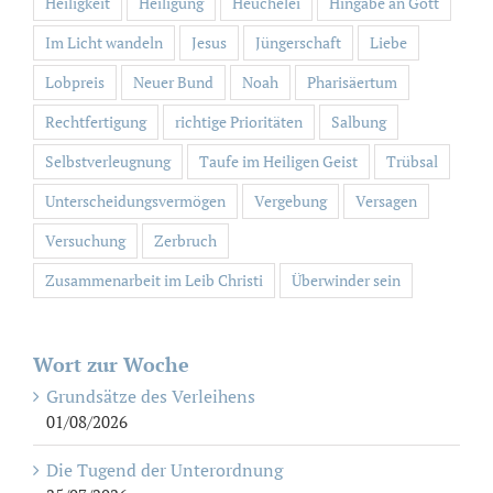
Heiligkeit
Heiligung
Heuchelei
Hingabe an Gott
Im Licht wandeln
Jesus
Jüngerschaft
Liebe
Lobpreis
Neuer Bund
Noah
Pharisäertum
Rechtfertigung
richtige Prioritäten
Salbung
Selbstverleugnung
Taufe im Heiligen Geist
Trübsal
Unterscheidungsvermögen
Vergebung
Versagen
Versuchung
Zerbruch
Zusammenarbeit im Leib Christi
Überwinder sein
Wort zur Woche
Grundsätze des Verleihens
01/08/2026
Die Tugend der Unterordnung