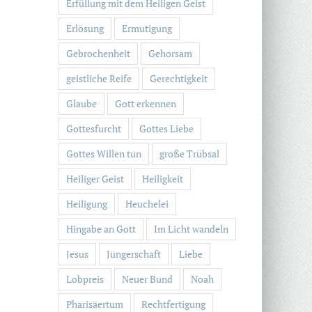
Erfüllung mit dem Heiligen Geist
Erlösung
Ermutigung
Gebrochenheit
Gehorsam
geistliche Reife
Gerechtigkeit
Glaube
Gott erkennen
Gottesfurcht
Gottes Liebe
Gottes Willen tun
große Trübsal
Heiliger Geist
Heiligkeit
Heiligung
Heuchelei
Hingabe an Gott
Im Licht wandeln
Jesus
Jüngerschaft
Liebe
Lobpreis
Neuer Bund
Noah
Pharisäertum
Rechtfertigung