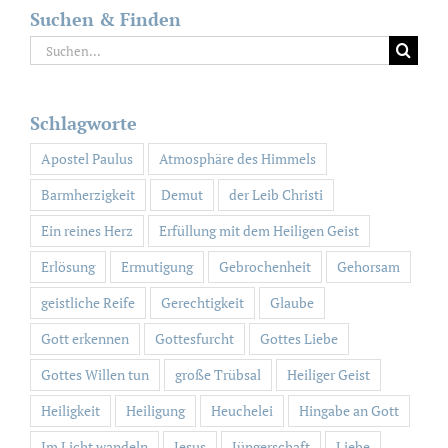
Suchen & Finden
Suche
nach:
Schlagworte
Apostel Paulus
Atmosphäre des Himmels
Barmherzigkeit
Demut
der Leib Christi
Ein reines Herz
Erfüllung mit dem Heiligen Geist
Erlösung
Ermutigung
Gebrochenheit
Gehorsam
geistliche Reife
Gerechtigkeit
Glaube
Gott erkennen
Gottesfurcht
Gottes Liebe
Gottes Willen tun
große Trübsal
Heiliger Geist
Heiligkeit
Heiligung
Heuchelei
Hingabe an Gott
Im Licht wandeln
Jesus
Jüngerschaft
Liebe