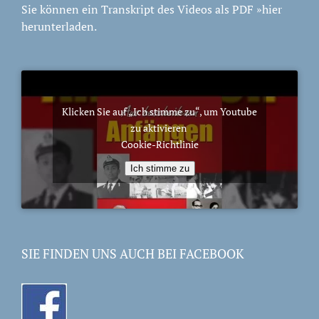
Sie können ein Transkript des Videos als PDF
»hier
herunterladen.
Klicken Sie auf „Ich stimme zu“, um Youtube
zu aktivieren
Cookie-Richtlinie
Ich stimme zu
SIE FINDEN UNS AUCH BEI FACEBOOK