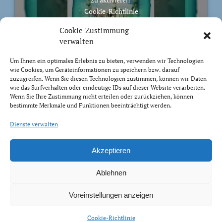
Cookie-Richtlinie
Ich stimme zu
Cookie-Zustimmung
verwalten
Um Ihnen ein optimales Erlebnis zu bieten, verwenden wir Technologien
wie Cookies, um Geräteinformationen zu speichern bzw. darauf
zuzugreifen. Wenn Sie diesen Technologien zustimmen, können wir Daten
BIBELVERS DES TAGES
wie das Surfverhalten oder eindeutige IDs auf dieser Website verarbeiten.
Wenn Sie Ihre Zustimmung nicht erteilen oder zurückziehen, können
bestimmte Merkmale und Funktionen beeinträchtigt werden.
Auch bis in euer Alter bin ich derselbe, und ich will
euch tragen, bis ihr grau werdet. Ich habe es getan; ich
Dienste verwalten
will heben und tragen und erretten.
Jesaja 46:4
Akzeptieren
Ablehnen
Voreinstellungen anzeigen
Impressum Datenschutz
Cookie-Richtlinie