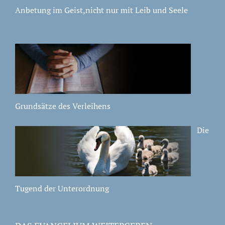
Anbetung im Geist,nicht nur mit Leib und Seele
Grundsätze des Verleihens
Die
Tugend der Unterordnung