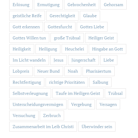
Erlösung
Ermutigung
Gebrochenheit
Gehorsam
geistliche Reife
Gerechtigkeit
Glaube
Gott erkennen
Gottesfurcht
Gottes Liebe
Gottes Willen tun
große Trübsal
Heiliger Geist
Heiligkeit
Heiligung
Heuchelei
Hingabe an Gott
Im Licht wandeln
Jesus
Jüngerschaft
Liebe
Lobpreis
Neuer Bund
Noah
Pharisäertum
Rechtfertigung
richtige Prioritäten
Salbung
Selbstverleugnung
Taufe im Heiligen Geist
Trübsal
Unterscheidungsvermögen
Vergebung
Versagen
Versuchung
Zerbruch
Zusammenarbeit im Leib Christi
Überwinder sein