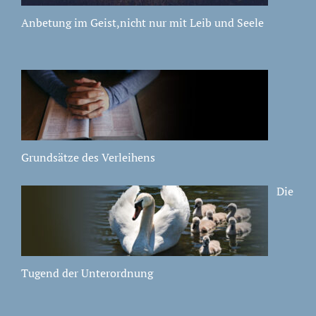
Anbetung im Geist,nicht nur mit Leib und Seele
Grundsätze des Verleihens
Die
Tugend der Unterordnung