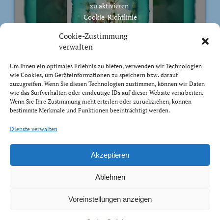
zu aktivieren
Cookie-Richtlinie
Ich stimme zu
Cookie-Zustimmung
verwalten
Um Ihnen ein optimales Erlebnis zu bieten, verwenden wir Technologien
wie Cookies, um Geräteinformationen zu speichern bzw. darauf
zuzugreifen. Wenn Sie diesen Technologien zustimmen, können wir Daten
BIBELVERS DES TAGES
wie das Surfverhalten oder eindeutige IDs auf dieser Website verarbeiten.
Wenn Sie Ihre Zustimmung nicht erteilen oder zurückziehen, können
bestimmte Merkmale und Funktionen beeinträchtigt werden.
Auch bis in euer Alter bin ich derselbe, und ich will
euch tragen, bis ihr grau werdet. Ich habe es getan; ich
Dienste verwalten
will heben und tragen und erretten.
Jesaja 46:4
Akzeptieren
Ablehnen
Voreinstellungen anzeigen
Impressum Datenschutz