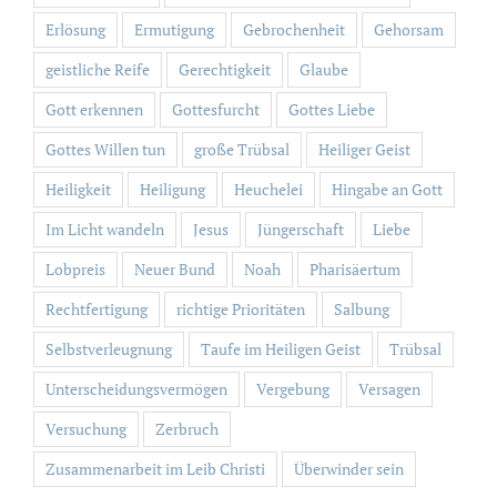
Erlösung
Ermutigung
Gebrochenheit
Gehorsam
geistliche Reife
Gerechtigkeit
Glaube
Gott erkennen
Gottesfurcht
Gottes Liebe
Gottes Willen tun
große Trübsal
Heiliger Geist
Heiligkeit
Heiligung
Heuchelei
Hingabe an Gott
Im Licht wandeln
Jesus
Jüngerschaft
Liebe
Lobpreis
Neuer Bund
Noah
Pharisäertum
Rechtfertigung
richtige Prioritäten
Salbung
Selbstverleugnung
Taufe im Heiligen Geist
Trübsal
Unterscheidungsvermögen
Vergebung
Versagen
Versuchung
Zerbruch
Zusammenarbeit im Leib Christi
Überwinder sein