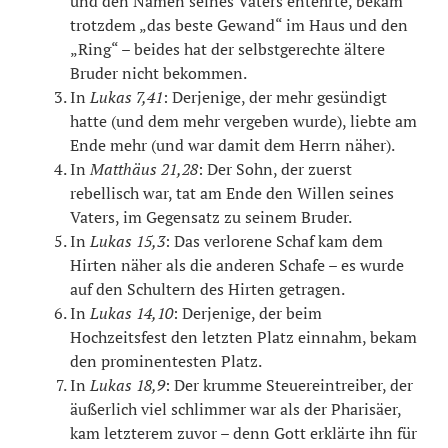
und den Namen seines Vaters entehrte, bekam
trotzdem „das beste Gewand“ im Haus und den
„Ring“ – beides hat der selbstgerechte ältere
Bruder nicht bekommen.
In
Lukas 7,41
: Derjenige, der mehr gesündigt
hatte (und dem mehr vergeben wurde), liebte am
Ende mehr (und war damit dem Herrn näher).
In
Matthäus 21,28
: Der Sohn, der zuerst
rebellisch war, tat am Ende den Willen seines
Vaters, im Gegensatz zu seinem Bruder.
In
Lukas 15,3
: Das verlorene Schaf kam dem
Hirten näher als die anderen Schafe – es wurde
auf den Schultern des Hirten getragen.
In
Lukas 14,10
: Derjenige, der beim
Hochzeitsfest den letzten Platz einnahm, bekam
den prominentesten Platz.
In
Lukas 18,9
: Der krumme Steuereintreiber, der
äußerlich viel schlimmer war als der Pharisäer,
kam letzterem zuvor – denn Gott erklärte ihn für