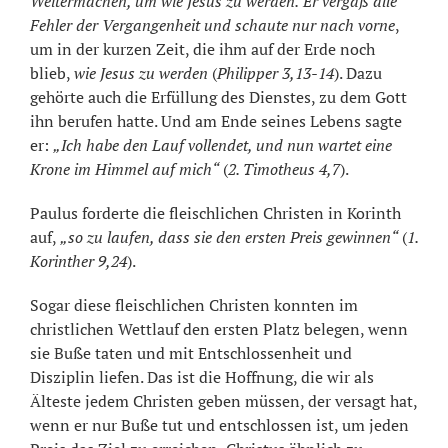
Weitermachen, um wie Jesus zu werden.
Er vergaß alle
Fehler der Vergangenheit und schaute nur nach vorne
,
um in der kurzen Zeit, die ihm auf der Erde noch
blieb,
wie Jesus zu werden
(
Philipper 3,13-14
). Dazu
gehörte auch die Erfüllung des Dienstes, zu dem Gott
ihn berufen hatte. Und am Ende seines Lebens sagte
er:
„Ich habe den Lauf vollendet, und nun wartet eine
Krone im Himmel auf mich“
(
2. Timotheus 4,7
).
Paulus forderte die fleischlichen Christen in Korinth
auf,
„so zu laufen, dass sie den ersten Preis gewinnen“
(
1.
Korinther 9,24
).
Sogar diese fleischlichen Christen konnten im
christlichen Wettlauf den ersten Platz belegen, wenn
sie Buße taten und mit Entschlossenheit und
Disziplin liefen. Das ist die Hoffnung, die wir als
Älteste jedem Christen geben müssen, der versagt hat,
wenn er nur Buße tut und entschlossen ist, um jeden