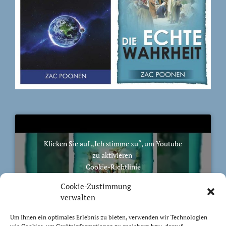
Klicken Sie auf „Ich stimme zu“, um Youtube
zu aktivieren
Cookie-Richtlinie
Ich stimme zu
Cookie-Zustimmung
verwalten
Um Ihnen ein optimales Erlebnis zu bieten, verwenden wir Technologien