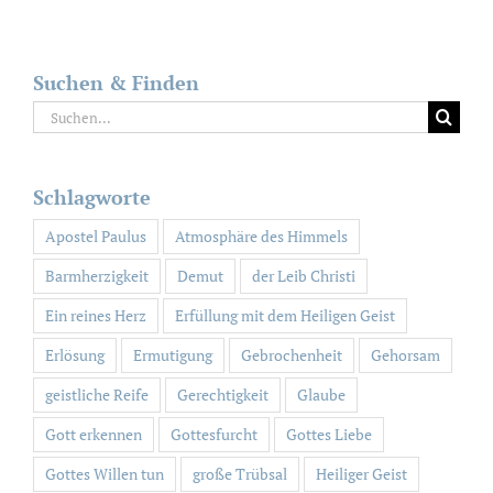
Suchen & Finden
Suche
nach:
Schlagworte
Apostel Paulus
Atmosphäre des Himmels
Barmherzigkeit
Demut
der Leib Christi
Ein reines Herz
Erfüllung mit dem Heiligen Geist
Erlösung
Ermutigung
Gebrochenheit
Gehorsam
geistliche Reife
Gerechtigkeit
Glaube
Gott erkennen
Gottesfurcht
Gottes Liebe
Gottes Willen tun
große Trübsal
Heiliger Geist