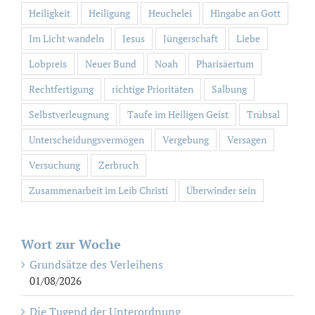
Heiligkeit
Heiligung
Heuchelei
Hingabe an Gott
Im Licht wandeln
Jesus
Jüngerschaft
Liebe
Lobpreis
Neuer Bund
Noah
Pharisäertum
Rechtfertigung
richtige Prioritäten
Salbung
Selbstverleugnung
Taufe im Heiligen Geist
Trübsal
Unterscheidungsvermögen
Vergebung
Versagen
Versuchung
Zerbruch
Zusammenarbeit im Leib Christi
Überwinder sein
Wort zur Woche
Grundsätze des Verleihens
01/08/2026
Die Tugend der Unterordnung