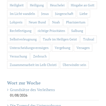
Heiligkeit
Heiligung
Heuchelei
Hingabe an Gott
Im Licht wandeln
Jesus
Jüngerschaft
Liebe
Lobpreis
Neuer Bund
Noah
Pharisäertum
Rechtfertigung
richtige Prioritäten
Salbung
Selbstverleugnung
Taufe im Heiligen Geist
Trübsal
Unterscheidungsvermögen
Vergebung
Versagen
Versuchung
Zerbruch
Zusammenarbeit im Leib Christi
Überwinder sein
Wort zur Woche
Grundsätze des Verleihens
01/08/2026
Die Tugend der Unterordnung