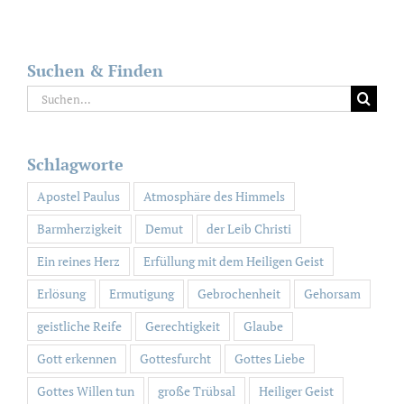
Suchen & Finden
Suche
nach:
Schlagworte
Apostel Paulus
Atmosphäre des Himmels
Barmherzigkeit
Demut
der Leib Christi
Ein reines Herz
Erfüllung mit dem Heiligen Geist
Erlösung
Ermutigung
Gebrochenheit
Gehorsam
geistliche Reife
Gerechtigkeit
Glaube
Gott erkennen
Gottesfurcht
Gottes Liebe
Gottes Willen tun
große Trübsal
Heiliger Geist