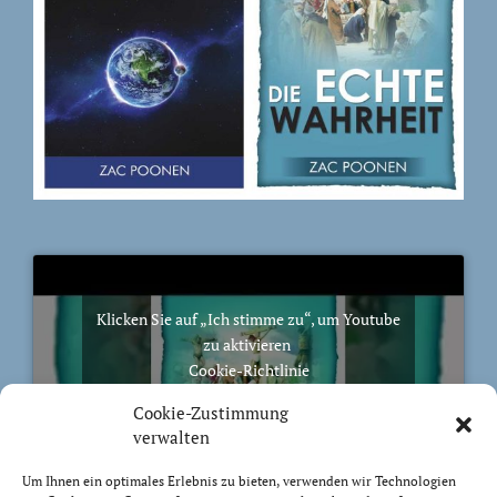
Klicken Sie auf „Ich stimme zu“, um Youtube
zu aktivieren
Cookie-Richtlinie
Ich stimme zu
Cookie-Zustimmung
verwalten
Um Ihnen ein optimales Erlebnis zu bieten, verwenden wir Technologien