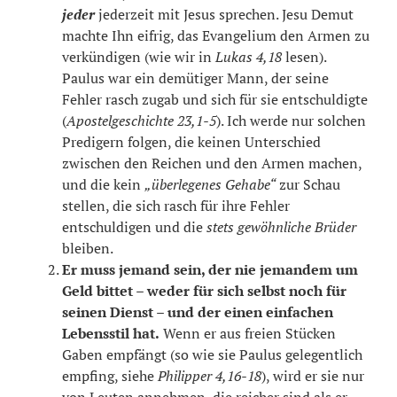
jeder
jederzeit mit Jesus sprechen. Jesu Demut
machte Ihn eifrig, das Evangelium den Armen zu
verkündigen (wie wir in
Lukas 4,18
lesen).
Paulus war ein demütiger Mann, der seine
Fehler rasch zugab und sich für sie entschuldigte
(
Apostelgeschichte 23,1-5
). Ich werde nur solchen
Predigern folgen, die keinen Unterschied
zwischen den Reichen und den Armen machen,
und die kein
„überlegenes Gehabe“
zur Schau
stellen, die sich rasch für ihre Fehler
entschuldigen und die
stets gewöhnliche Brüder
bleiben.
Er muss jemand sein, der nie jemandem um
Geld bittet – weder für sich selbst noch für
seinen Dienst – und der einen einfachen
Lebensstil hat.
Wenn er aus freien Stücken
Gaben empfängt (so wie sie Paulus gelegentlich
empfing, siehe
Philipper 4,16-18
), wird er sie nur
von Leuten annehmen, die reicher sind als er –