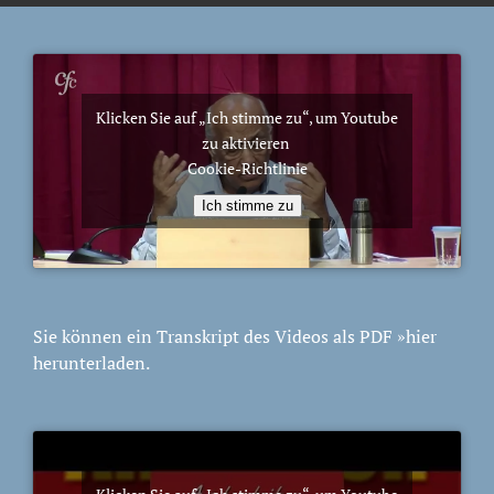
Klicken Sie auf „Ich stimme zu“, um Youtube
zu aktivieren
Cookie-Richtlinie
Ich stimme zu
Sie können ein Transkript des Videos als PDF
»hier
herunterladen.