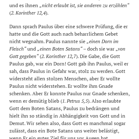
und es ihnen
„nicht erlaubt ist, sie anderen zu erzählen“
(
2. Korinther 12,4
).
Dann sprach Paulus über eine schwere Prüfung, die er
hatte und die Gott auch nach beharrlichem Gebet
nicht wegnahm. Paulus nannte sie
„einen Dorn im
Fleisch“
und
„einen Boten Satans“
– doch sie war
„von
Gott gegeben“
(
2. Korinther 12,7
). Die Gabe, die Gott
Paulus gab, war ein Dorn! Gott gab ihn Paulus, weil er
sah, dass Paulus in Gefahr war, stolz zu werden. Gott
widersteht allen stolzen Menschen, aber Er wollte
Paulus nicht widerstehen. Er wollte ihm Gnade
schenken. Aber Er konnte Paulus nur Gnade schenken,
wenn er demütig blieb (
1. Petrus 5,5
). Also erlaubte
Gott dem Boten Satans, Paulus zu bedrängen und
hielt ihn so ständig in Abhängigkeit von Gott und in
Demut. Wir sehen also, dass Gott es manchmal sogar
zulässt, dass ein Bote Satans uns weiter belästigt,
wenn Er ein gutes Ziel für uns vor Augen hat.