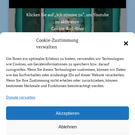
Klicken Sie auf „Ich stimme zu“, um Youtube
zu aktivieren
Cookie-Richtlinie
Ich stimme zu
Cookie-Zustimmung
verwalten
Um Ihnen ein optimales Erlebnis zu bieten, verwenden wir Technologien
wie Cookies, um Geräteinformationen zu speichern bzw. darauf
zuzugreifen. Wenn Sie diesen Technologien zustimmen, können wir Daten
BIBELVERS DES TAGES
wie das Surfverhalten oder eindeutige IDs auf dieser Website verarbeiten.
Wenn Sie Ihre Zustimmung nicht erteilen oder zurückziehen, können
bestimmte Merkmale und Funktionen beeinträchtigt werden.
Auch bis in euer Alter bin ich derselbe, und ich will
euch tragen, bis ihr grau werdet. Ich habe es getan; ich
Dienste verwalten
will heben und tragen und erretten.
Jesaja 46:4
Akzeptieren
Ablehnen