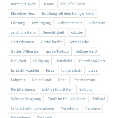
Barmherzigkeit
Demut
der Leib Christi
Ein reines Herz
Erfüllung mit dem Heiligen Geist
Erlösung
Ermutigung
Gebrochenheit
Gehorsam
geistliche Reife
Gerechtigkeit
Glaube
Gott erkennen
Gottesfurcht
Gottes Liebe
Gottes Willen tun
große Trübsal
Heiliger Geist
Heiligkeit
Heiligung
Heuchelei
Hingabe an Gott
Im Licht wandeln
Jesus
Jüngerschaft
Liebe
Lobpreis
Neuer Bund
Noah
Pharisäertum
Rechtfertigung
richtige Prioritäten
Salbung
Selbstverleugnung
Taufe im Heiligen Geist
Trübsal
Unterscheidungsvermögen
Vergebung
Versagen
Versuchung
Zerbruch