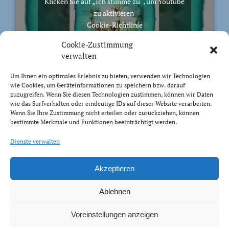
Klicken Sie auf „Ich stimme zu“, um Youtube
zu aktivieren
Cookie-Richtlinie
Ich stimme zu
Cookie-Zustimmung
verwalten
Um Ihnen ein optimales Erlebnis zu bieten, verwenden wir Technologien
wie Cookies, um Geräteinformationen zu speichern bzw. darauf
zuzugreifen. Wenn Sie diesen Technologien zustimmen, können wir Daten
BIBELVERS DES TAGES
wie das Surfverhalten oder eindeutige IDs auf dieser Website verarbeiten.
Wenn Sie Ihre Zustimmung nicht erteilen oder zurückziehen, können
bestimmte Merkmale und Funktionen beeinträchtigt werden.
Auch bis in euer Alter bin ich derselbe, und ich will
euch tragen, bis ihr grau werdet. Ich habe es getan; ich
Dienste verwalten
will heben und tragen und erretten.
Jesaja 46:4
Akzeptieren
Ablehnen
Voreinstellungen anzeigen