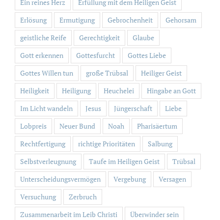
Ein reines Herz
Erfüllung mit dem Heiligen Geist
Erlösung
Ermutigung
Gebrochenheit
Gehorsam
geistliche Reife
Gerechtigkeit
Glaube
Gott erkennen
Gottesfurcht
Gottes Liebe
Gottes Willen tun
große Trübsal
Heiliger Geist
Heiligkeit
Heiligung
Heuchelei
Hingabe an Gott
Im Licht wandeln
Jesus
Jüngerschaft
Liebe
Lobpreis
Neuer Bund
Noah
Pharisäertum
Rechtfertigung
richtige Prioritäten
Salbung
Selbstverleugnung
Taufe im Heiligen Geist
Trübsal
Unterscheidungsvermögen
Vergebung
Versagen
Versuchung
Zerbruch
Zusammenarbeit im Leib Christi
Überwinder sein