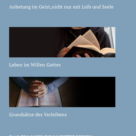
Anbetung im Geist,nicht nur mit Leib und Seele
Leben im Willen Gottes
Grundsätze des Verleihens