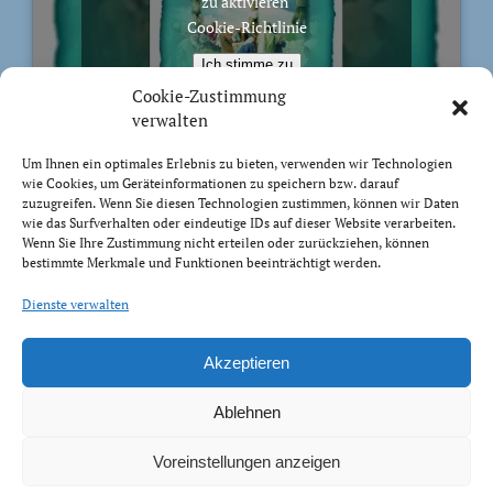
zu aktivieren
Cookie-Richtlinie
Ich stimme zu
Cookie-Zustimmung
verwalten
Um Ihnen ein optimales Erlebnis zu bieten, verwenden wir Technologien
wie Cookies, um Geräteinformationen zu speichern bzw. darauf
BIBELVERS DES TAGES
zuzugreifen. Wenn Sie diesen Technologien zustimmen, können wir Daten
wie das Surfverhalten oder eindeutige IDs auf dieser Website verarbeiten.
Wenn Sie Ihre Zustimmung nicht erteilen oder zurückziehen, können
Sondern wie der, der euch berufen hat, heilig ist, sollt
bestimmte Merkmale und Funktionen beeinträchtigt werden.
auch ihr heilig sein in eurem ganzen Wandel. Denn es
steht geschrieben: »Ihr sollt heilig sein, denn ich bin
Dienste verwalten
heilig.«
1 Petrus 1:15-16
Akzeptieren
Ablehnen
Voreinstellungen anzeigen