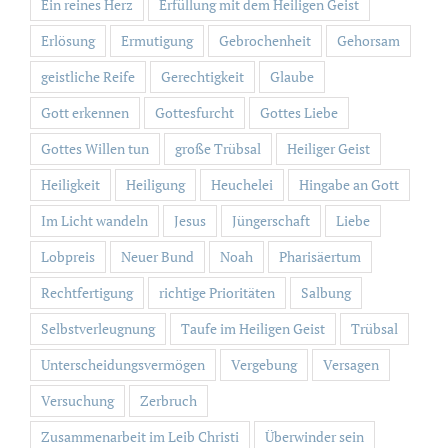
Ein reines Herz
Erfüllung mit dem Heiligen Geist
Erlösung
Ermutigung
Gebrochenheit
Gehorsam
geistliche Reife
Gerechtigkeit
Glaube
Gott erkennen
Gottesfurcht
Gottes Liebe
Gottes Willen tun
große Trübsal
Heiliger Geist
Heiligkeit
Heiligung
Heuchelei
Hingabe an Gott
Im Licht wandeln
Jesus
Jüngerschaft
Liebe
Lobpreis
Neuer Bund
Noah
Pharisäertum
Rechtfertigung
richtige Prioritäten
Salbung
Selbstverleugnung
Taufe im Heiligen Geist
Trübsal
Unterscheidungsvermögen
Vergebung
Versagen
Versuchung
Zerbruch
Zusammenarbeit im Leib Christi
Überwinder sein