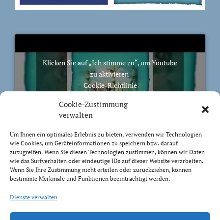
Klicken Sie auf „Ich stimme zu“, um Youtube
zu aktivieren
Cookie-Richtlinie
Ich stimme zu
Cookie-Zustimmung
verwalten
Um Ihnen ein optimales Erlebnis zu bieten, verwenden wir Technologien
wie Cookies, um Geräteinformationen zu speichern bzw. darauf
zuzugreifen. Wenn Sie diesen Technologien zustimmen, können wir Daten
BIBELVERS DES TAGES
wie das Surfverhalten oder eindeutige IDs auf dieser Website verarbeiten.
Wenn Sie Ihre Zustimmung nicht erteilen oder zurückziehen, können
bestimmte Merkmale und Funktionen beeinträchtigt werden.
Du aber, HERR, wollest deine Barmherzigkeit nicht
von mir wenden; lass deine Güte und Treue allewege
Dienste verwalten
mich behüten.