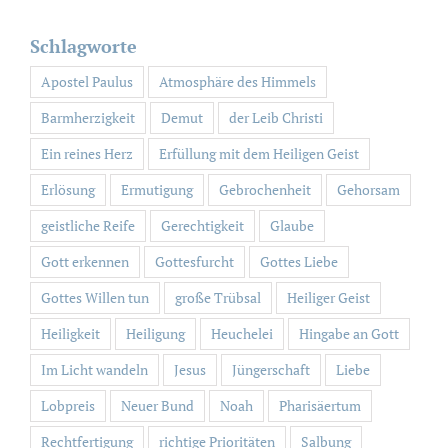
Schlagworte
Apostel Paulus
Atmosphäre des Himmels
Barmherzigkeit
Demut
der Leib Christi
Ein reines Herz
Erfüllung mit dem Heiligen Geist
Erlösung
Ermutigung
Gebrochenheit
Gehorsam
geistliche Reife
Gerechtigkeit
Glaube
Gott erkennen
Gottesfurcht
Gottes Liebe
Gottes Willen tun
große Trübsal
Heiliger Geist
Heiligkeit
Heiligung
Heuchelei
Hingabe an Gott
Im Licht wandeln
Jesus
Jüngerschaft
Liebe
Lobpreis
Neuer Bund
Noah
Pharisäertum
Rechtfertigung
richtige Prioritäten
Salbung