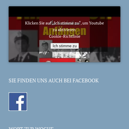
Klicken Sie auf „Ich stimme zu“, um Youtube
zu aktivieren
Cookie-Richtlinie
Ich stimme zu
SIE FINDEN UNS AUCH BEI FACEBOOK
WORT ZUR WOCHE