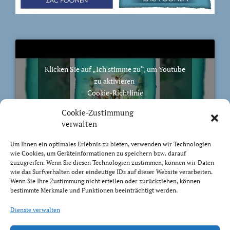
Klicken Sie auf „Ich stimme zu“, um Youtube
zu aktivieren
Cookie-Richtlinie
Ich stimme zu
Cookie-Zustimmung
verwalten
Um Ihnen ein optimales Erlebnis zu bieten, verwenden wir Technologien
wie Cookies, um Geräteinformationen zu speichern bzw. darauf
zuzugreifen. Wenn Sie diesen Technologien zustimmen, können wir Daten
BIBELVERS DES TAGES
wie das Surfverhalten oder eindeutige IDs auf dieser Website verarbeiten.
Wenn Sie Ihre Zustimmung nicht erteilen oder zurückziehen, können
bestimmte Merkmale und Funktionen beeinträchtigt werden.
Zur Freiheit hat uns Christus befreit! So steht nun fest
und lasst euch nicht wieder das Joch der Knechtschaft
Dienste verwalten
auflegen!