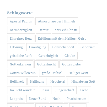
nach:
Schlagworte
Apostel Paulus
Atmosphäre des Himmels
Barmherzigkeit
Demut
der Leib Christi
Ein reines Herz
Erfüllung mit dem Heiligen Geist
Erlösung
Ermutigung
Gebrochenheit
Gehorsam
geistliche Reife
Gerechtigkeit
Glaube
Gott erkennen
Gottesfurcht
Gottes Liebe
Gottes Willen tun
große Trübsal
Heiliger Geist
Heiligkeit
Heiligung
Heuchelei
Hingabe an Gott
Im Licht wandeln
Jesus
Jüngerschaft
Liebe
Lobpreis
Neuer Bund
Noah
Pharisäertum