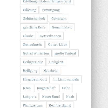
Erfüllung mit dem Heiligen Geist
Erlösung
Ermutigung
Gebrochenheit
Gehorsam
geistliche Reife
Gerechtigkeit
Glaube
Gott erkennen
Gottesfurcht
Gottes Liebe
Gottes Willen tun
große Trübsal
Heiliger Geist
Heiligkeit
Heiligung
Heuchelei
Hingabe an Gott
Im Licht wandeln
Jesus
Jüngerschaft
Liebe
Lobpreis
Neuer Bund
Noah
Pharisäertum
Rechtfertigung